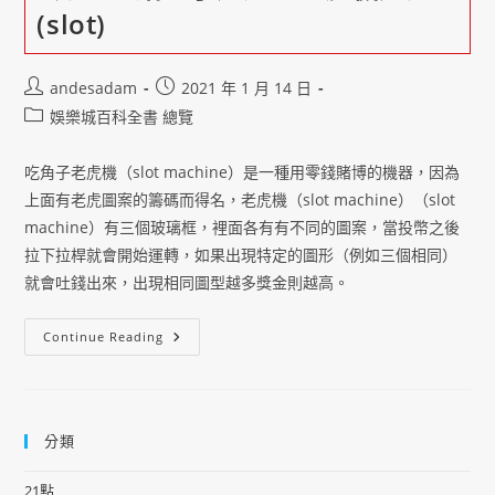
(slot)
andesadam
2021 年 1 月 14 日
娛樂城百科全書 總覽
吃角子老虎機（slot machine）是一種用零錢賭博的機器，因為
上面有老虎圖案的籌碼而得名，老虎機（slot machine）（slot
machine）有三個玻璃框，裡面各有有不同的圖案，當投幣之後
拉下拉桿就會開始運轉，如果出現特定的圖形（例如三個相同）
就會吐錢出來，出現相同圖型越多獎金則越高。
Continue Reading
分類
21點