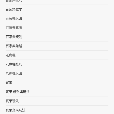
百家樂技巧
百家樂教學
百家樂玩法
百家樂算牌
百家樂規則
百家樂賺錢
老虎機
老虎機技巧
老虎機玩法
賓果
賓果 規則與玩法
賓果玩法
賓果賓果玩法