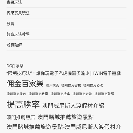
賓果玩法
賓果賓果玩法
骰寶
骰寶玩法教學
骰寶破解
DG百家樂
“限制技巧法”，讓你玩電子老虎機贏多輸少| IWIN電子遊戲
佣金百家樂
德州撲克
德州撲克密技
德州撲克心法
德州撲克技巧
德州撲克教學
德州撲克機率
德州撲克玩法
德州撲克破解
提高勝率
澳門威尼斯人渡假村介紹
澳門賭城推薦旅遊景點
澳門推薦飯店
澳門賭城推薦旅遊景點-澳門威尼斯人渡假村介