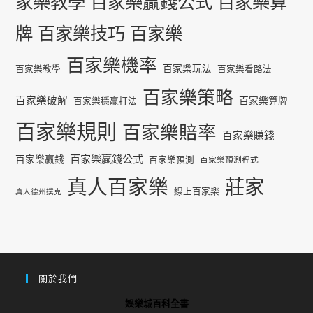
家樂教學 百家樂贏錢公式 百家樂算
牌 百家樂技巧 百家樂
百家樂機率
百家樂玩法
百家樂教學
百家樂看路法
百家樂策略
百家樂破解
百家樂算牌
百家樂穩贏打法
百家樂規則
百家樂賠率
百家樂賺錢
百家樂贏錢公式
百家樂贏錢
百家樂預測
百家樂預測程式
真人百家樂
莊家
線上百家樂
真人德州撲克
關於我們
娛樂城百科全書