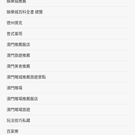
娛樂城推薦
娛樂城百科全書 總覽
德州撲克
普式蛋塔
澳門推薦飯店
澳門旅遊推薦
澳門美食推薦
澳門賭城推薦旅遊景點
澳門賭場
澳門賭場推薦飯店
澳門賭場旅遊
玩法技巧私藏
百家樂