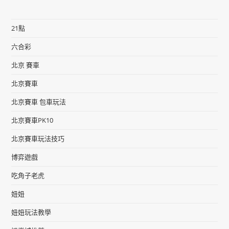
21點
六合彩
北京 賽車
北京賽車
北京賽車 包車玩法
北京賽車PK10
北京賽車玩法技巧
博弈遊戲
吃角子老虎
妞妞
妞妞玩法教學