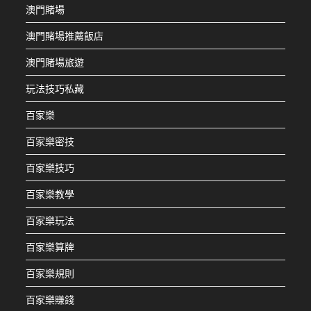
澳門賭場
澳門賭場推薦飯店
澳門賭場旅遊
玩法技巧私藏
百家樂
百家樂密技
百家樂技巧
百家樂教學
百家樂玩法
百家樂算牌
百家樂規則
百家樂賺錢