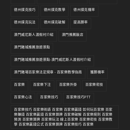
德州撲克技巧
德州撲克教學
德州撲克機率
德州撲克玩法
德州撲克破解
提高勝率
澳門威尼斯人渡假村介紹
澳門推薦飯店
澳門賭城推薦旅遊景點
澳門賭城推薦旅遊景點-澳門威尼斯人渡假村介紹
澳門賭場百家樂法定規章 - 百家樂教學指南
獲勝機率
百家樂
百家樂下注
百家樂外掛
百家樂密技
百家樂心法
百家樂技巧
百家樂技巧PTT
百家樂技巧 百家樂術語 百家樂 百家樂贏錢 如何玩百家樂 百家
樂賺錢 百家樂贏錢 百家樂算牌 百家樂破解 百家樂規則 百家樂
預測 百家樂算牌 百家樂玩法 線上百家樂 百家樂密技 百家樂教
學 百家樂贏錢公式 百家樂算牌 百家樂技巧 百家樂