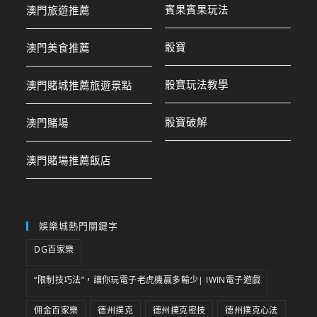
賓果賓果玩法
澳門旅遊推薦
骰寶
澳門美食推薦
骰寶玩法教學
澳門賭城推薦旅遊景點
骰寶破解
澳門賭場
澳門賭場推薦飯店
娛樂城熱門關鍵字
DG百家樂
“限制技巧法”，讓你玩電子老虎機贏多輸少| IWIN電子遊戲
佣金百家樂
德州撲克
德州撲克密技
德州撲克心法