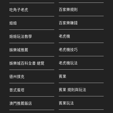
百家樂規則
吃角子老虎
百家樂賺錢
妞妞
老虎機
妞妞玩法教學
老虎機技巧
娛樂城推薦
老虎機玩法
娛樂城百科全書 總覽
賓果
德州撲克
賓果 規則與玩法
普式蛋塔
賓果玩法
澳門推薦飯店