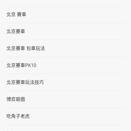
北京 賽車
北京賽車
北京賽車 包車玩法
北京賽車PK10
北京賽車玩法技巧
博弈遊戲
吃角子老虎