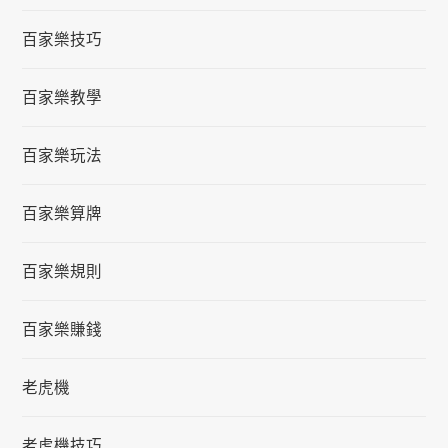
百家樂技巧
百家樂教學
百家樂玩法
百家樂算牌
百家樂規則
百家樂賺錢
老虎機
老虎機技巧