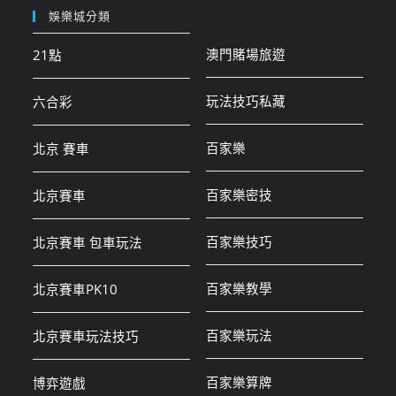
娛樂城分類
澳門賭場旅遊
21點
玩法技巧私藏
六合彩
百家樂
北京 賽車
百家樂密技
北京賽車
百家樂技巧
北京賽車 包車玩法
百家樂教學
北京賽車PK10
百家樂玩法
北京賽車玩法技巧
百家樂算牌
博弈遊戲