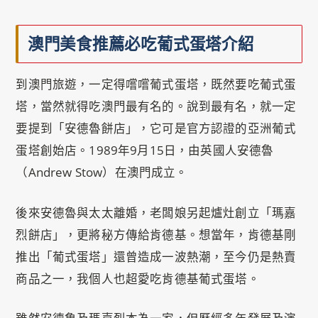
澳門美食推薦必吃葡式蛋塔介紹
到澳門旅遊，一定得嚐嚐葡式蛋塔，既然要吃葡式蛋
塔，當然就得吃澳門最有名的。說到最有名，就一定
要提到「安德魯餅店」，它可是官方認證的亞洲葡式
蛋塔創始店。1989年9月15日，由英國人安德魯
（Andrew Stow）在澳門成立。
後來安德魯與太太離婚，老闆娘另起爐灶創立「瑪嘉
烈餅店」，更將秘方傳給肯德基。想當年，肯德基剛
推出「葡式蛋塔」還曾造成一波熱潮，至今仍是熱賣
商品之一，我個人也超愛吃肯德基葡式蛋塔。