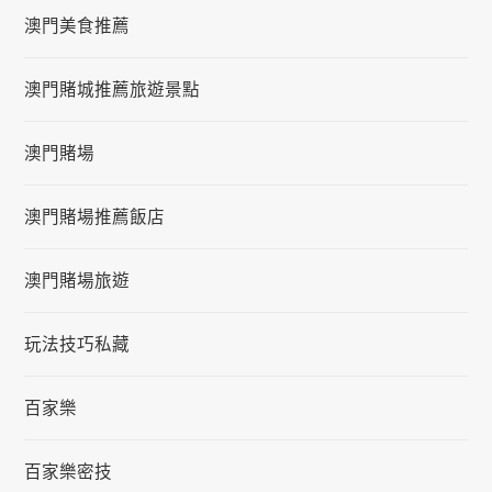
澳門美食推薦
澳門賭城推薦旅遊景點
澳門賭場
澳門賭場推薦飯店
澳門賭場旅遊
玩法技巧私藏
百家樂
百家樂密技