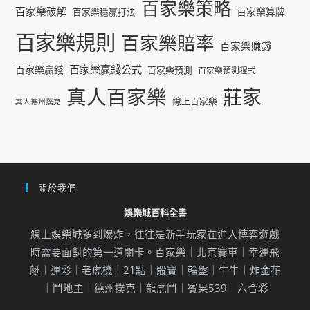
百家樂策略
百家樂破解
百家樂算牌
百家樂穩贏打法
百家樂規則
百家樂賠率
百家樂賺錢
百家樂贏錢公式
百家樂贏錢
百家樂預測
百家樂預測程式
真人百家樂
莊家
線上百家樂
真人德州撲克
關於我們
娛樂城百科全書
線上娛樂城多到爆炸，往往是新手玩家在進入博弈遊戲
時需要面對的第一道關卡。百家樂｜北京賽車｜幸運飛
艇｜運彩｜老虎機｜21點｜骰寶｜輪盤｜牛牛｜炸金花
｜鬥地主｜德州撲克｜龍虎鬥｜賓果539｜六合彩