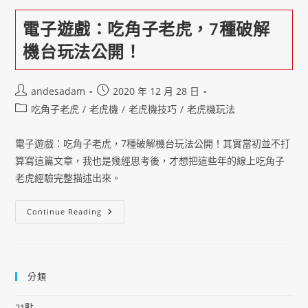
電子遊戲：吃角子老虎，7種破解
機台玩法公開！
andesadam
2020 年 12 月 28 日
吃角子老虎
/
老虎機
/
老虎機技巧
/
老虎機玩法
電子遊戲：吃角子老虎，7種破解機台玩法公開！其實當初並不打
算寫這篇文章，我也是幾經思考後，才想把這些年的線上吃角子
老虎經驗完整描述出來。
Continue Reading
分類
21點