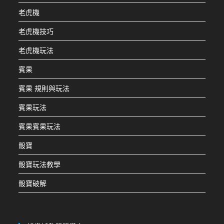
老虎機
老虎機技巧
老虎機玩法
賓果
賓果 規則與玩法
賓果玩法
賓果賓果玩法
骰寶
骰寶玩法教學
骰寶破解