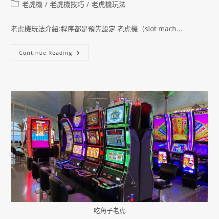
老虎機
/
老虎機技巧
/
老虎機玩法
老虎機玩法介紹:程序都是預先設定 老虎機（slot mach...
Continue Reading
吃角子老虎