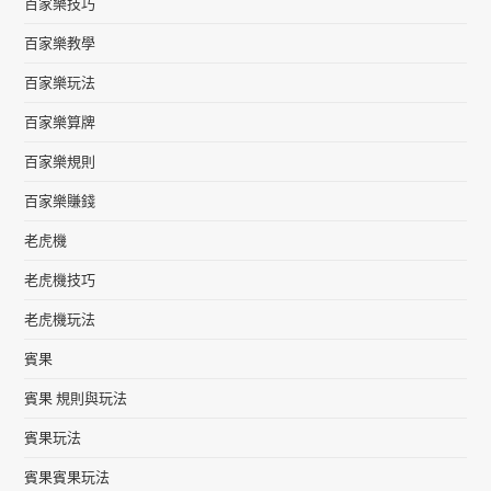
百家樂技巧
百家樂教學
百家樂玩法
百家樂算牌
百家樂規則
百家樂賺錢
老虎機
老虎機技巧
老虎機玩法
賓果
賓果 規則與玩法
賓果玩法
賓果賓果玩法