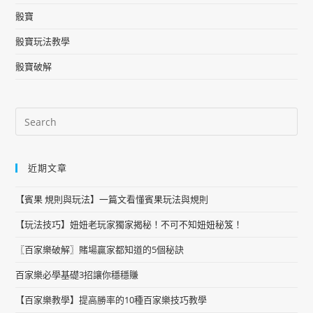
骰寶
骰寶玩法教學
骰寶破解
近期文章
【賓果 規則與玩法】一篇文看懂賓果玩法與規則
【玩法技巧】妞妞老玩家獨家揭秘！不可不知妞妞秘笈！
〖百家樂破解〗賭場贏家都知道的5個秘訣
百家樂必學基礎3招讓你穩穩賺
【百家樂教學】提高勝率的10種百家樂技巧教學