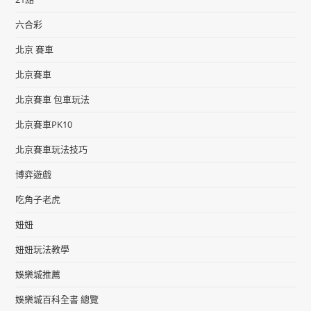
六合彩
北京 賽車
北京賽車
北京賽車 包車玩法
北京賽車PK10
北京賽車玩法技巧
博弈遊戲
吃角子老虎
妞妞
妞妞玩法教學
娛樂城推薦
娛樂城百科全書 總覽