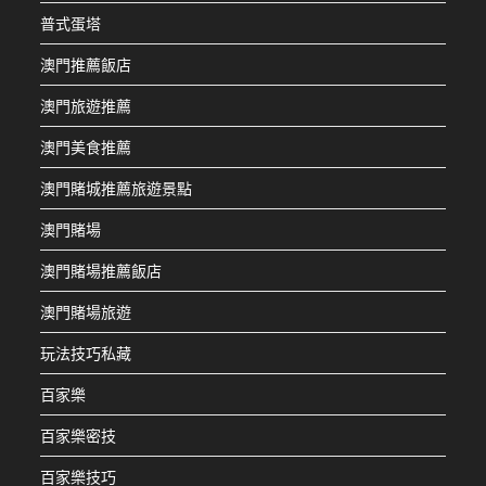
普式蛋塔
澳門推薦飯店
澳門旅遊推薦
澳門美食推薦
澳門賭城推薦旅遊景點
澳門賭場
澳門賭場推薦飯店
澳門賭場旅遊
玩法技巧私藏
百家樂
百家樂密技
百家樂技巧