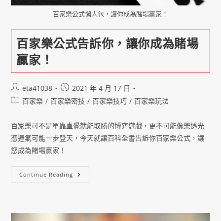
百家樂公式懶人包，讓你成為賭場贏家！
百家樂公式告訴你，讓你成為賭場
贏家！
eta41038
2021 年 4 月 17 日
百家樂
/
百家樂密技
/
百家樂技巧
/
百家樂玩法
百家樂可不是單靠直覺就能取勝的博弈遊戲，更不可能像樂透光
憑運氣可能一步登天，今天就讓百科全書告訴你百家樂公式，讓
您成為賭場贏家！
Continue Reading