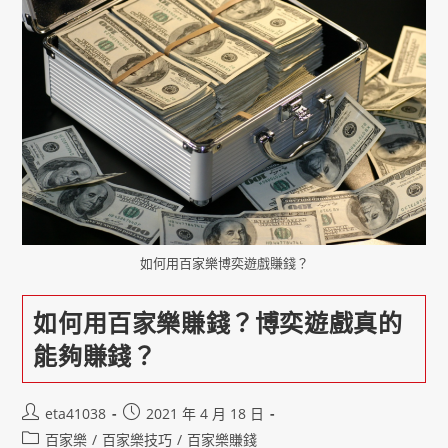
如何用百家樂博奕遊戲賺錢？
如何用百家樂賺錢？博奕遊戲真的
能夠賺錢？
eta41038
2021 年 4 月 18 日
百家樂
/
百家樂技巧
/
百家樂賺錢