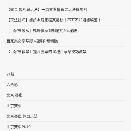
【賓果 規則與玩法】一篇文看懂賓果玩法與規則
【玩法技巧】妞妞老玩家獨家揭秘！不可不知妞妞秘笈！
〖百家樂破解〗賭場贏家都知道的5個秘訣
百家樂必學基礎3招讓你穩穩賺
【百家樂教學】提高勝率的10種百家樂技巧教學
21點
六合彩
北京 賽車
北京賽車
北京賽車 包車玩法
北京賽車PK10