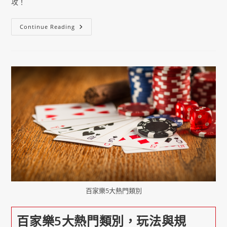
攻！
Continue Reading
百家樂5大熱門類別
百家樂5大熱門類別，玩法與規