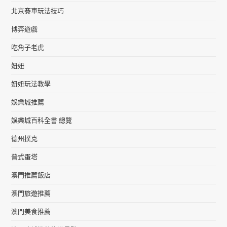
北京賽車玩法技巧
博弈遊戲
吃角子老虎
妞妞
妞妞玩法教學
娛樂城推薦
娛樂城百科全書 總覽
德州撲克
普式蛋塔
澳門推薦飯店
澳門旅遊推薦
澳門美食推薦