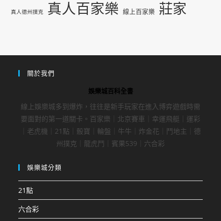
真人百家樂
莊家
線上百家樂
真人德州撲克
關於我們
娛樂城百科全書
線上娛樂城多到爆炸，往往是新手玩家在進入博弈遊戲時需
要面對的第一道關卡。百家樂｜北京賽車｜幸運飛艇｜運彩
｜老虎機｜21點｜骰寶｜輪盤｜牛牛｜炸金花｜鬥地主｜德
州撲克｜龍虎鬥｜賓果539｜六合彩
娛樂城分類
21點
六合彩