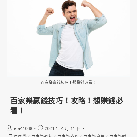
百家樂贏錢技巧！想賺錢必看！
百家樂贏錢技巧！攻略！想賺錢必
看！
eta41038
2021 年 4 月 11 日
百家樂
/
百家樂密技
/
百家樂技巧
/
百家樂算牌
/
百家樂賺