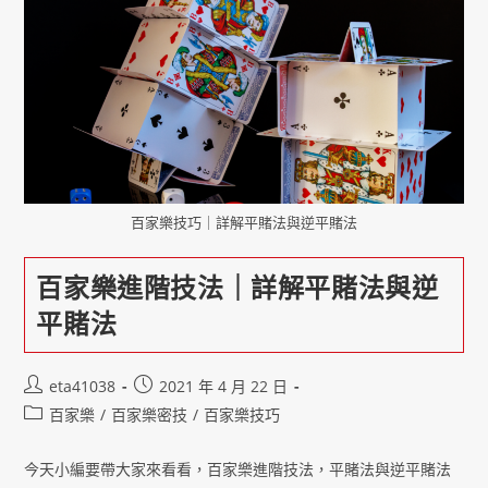
百家樂技巧｜詳解平賭法與逆平賭法
百家樂進階技法｜詳解平賭法與逆
平賭法
eta41038
2021 年 4 月 22 日
百家樂
/
百家樂密技
/
百家樂技巧
今天小編要帶大家來看看，百家樂進階技法，平賭法與逆平賭法