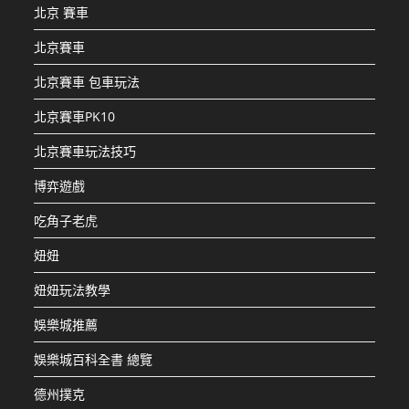
北京 賽車
北京賽車
北京賽車 包車玩法
北京賽車PK10
北京賽車玩法技巧
博弈遊戲
吃角子老虎
妞妞
妞妞玩法教學
娛樂城推薦
娛樂城百科全書 總覽
德州撲克