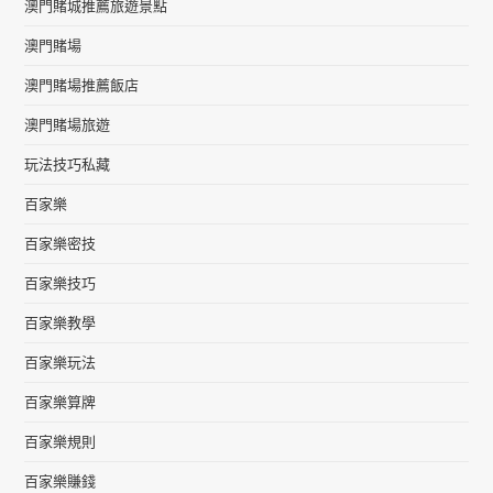
澳門賭城推薦旅遊景點
澳門賭場
澳門賭場推薦飯店
澳門賭場旅遊
玩法技巧私藏
百家樂
百家樂密技
百家樂技巧
百家樂教學
百家樂玩法
百家樂算牌
百家樂規則
百家樂賺錢