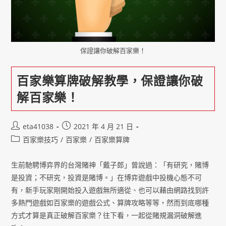
保證讓你破解百家樂！
百家樂算牌破解教學，保證讓你破
解百家樂！
eta41038
2021 年 4 月 21 日
百家樂技巧
/
百家樂
/
百家樂算牌
生前馳騁博弈界的台灣賭神「戴子郎」曾說過：「有研究，賭博
是投資；不研究，投資是賭博。」在博弈遊戲中投機心態不可
有，新手玩家剛開始投入遊戲無所適從、也可以藉由網路找到許
多熱門遊戲如百家樂的遊戲公式、算牌攻略等等，然而到底哪種
方式才算是真正破解百家樂？往下看，一起從賭規漏洞破解進