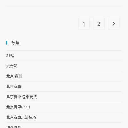
1
2
分類
21點
六合彩
北京 賽車
北京賽車
北京賽車 包車玩法
北京賽車PK10
北京賽車玩法技巧
博弈遊戲