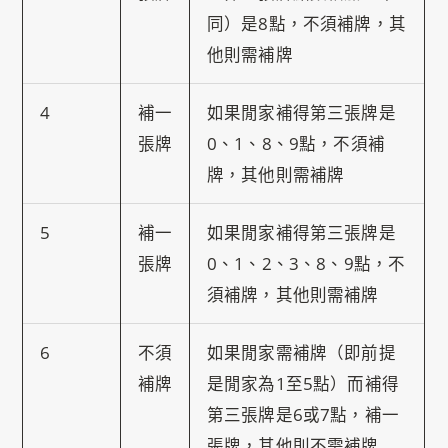
同）是8點，不須補牌，其
他則需補牌
4
補一
如果閒家補得第三張牌是
張牌
0、1、8、9點，不須補
牌，其他則需補牌
5
補一
如果閒家補得第三張牌是
張牌
0、1、2、3、8、9點，不
須補牌，其他則需補牌
6
不須
如果閒家需補牌（即前提
補牌
是閒家為1至5點）而補得
第三張牌是6或7點，補一
張牌，其他則不需補牌