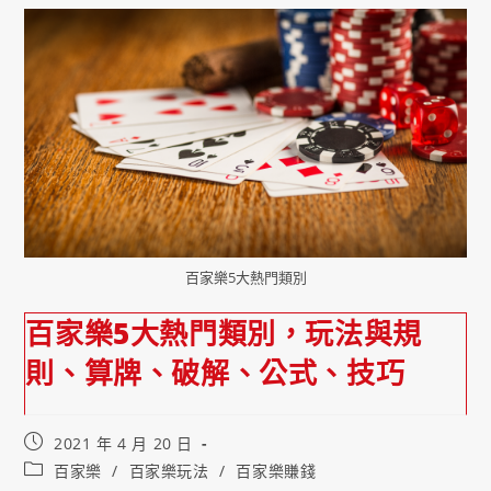
百家樂5大熱門類別
百家樂5大熱門類別，玩法與規
則、算牌、破解、公式、技巧
2021 年 4 月 20 日
百家樂
/
百家樂玩法
/
百家樂賺錢