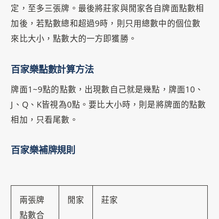
定，至多三張牌。最後將莊家與閒家各自牌面點數相
加後，若點數總和超過9時，則只用總數中的個位數
來比大小，點數大的一方即獲勝。
百家樂點數計算方法
牌面1~9點的點數，出現數自己就是幾點，牌面10、
J、Q、K皆視為0點。要比大小時，則是將牌面的點數
相加，只看尾數。
百家樂補牌規則
兩張牌
閒家
莊家
點數合