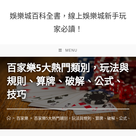
娛樂城百科全書，線上娛樂城新手玩
家必讀！
MENU
百家樂5大熱門類別，玩法與
規則、算牌、破解、公式、
技巧
>
百家樂
>
百家樂5大熱門類別，玩法與規則、算牌、破解、公式、技