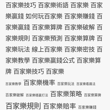
百家樂技巧 百家樂術語 百家樂 百家
樂贏錢 如何玩百家樂 百家樂賺錢 百
家樂贏錢 百家樂算牌 百家樂破解 百
家樂規則 百家樂預測 百家樂算牌 百
家樂玩法 線上百家樂 百家樂密技 百
家樂教學 百家樂贏錢公式 百家樂算
牌 百家樂技巧 百家樂
百家樂機率
百家樂玩法
百家樂教學
百家樂看路法
百家樂策略
百家樂破解
百家樂算牌
百家樂穩贏打法
百家樂規則
百家樂賠率
百家樂賺錢