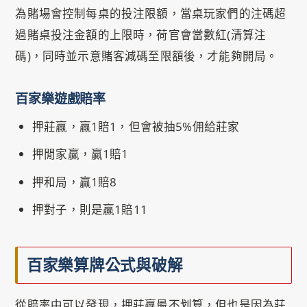
為賭場會控制每桌的投注限額，當桌玩家們的注碼超
過賭桌投注金額的上限時，荷官會當數紅(清算注
碼)，同時並示意賭客減碼至限額後，才能夠開局。
百家樂遊戲賠率
押莊贏，贏1賠1，但會被抽5%佣給莊家
押閒家贏，贏1賠1
押和局，贏1賠8
押對子，則是贏1賠11
百家樂算牌公式與破解
從賠率中可以發現，押莊贏最不划算，但也是因為莊