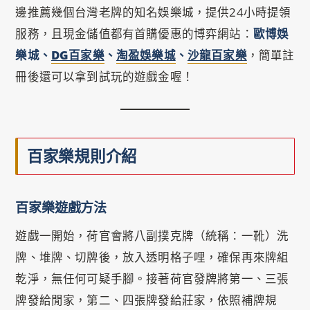
邊推薦幾個台灣老牌的知名娛樂城，提供24小時提領
服務，且現金儲值都有首購優惠的博弈網站：
歐博娛
樂城、
DG百家樂
、
淘盈娛樂城
、
沙龍百家樂
，簡單註
冊後還可以拿到試玩的遊戲金喔！
百家樂規則介紹
百家樂遊戲方法
遊戲一開始，荷官會將八副撲克牌（統稱：一靴）洗
牌、堆牌、切牌後，放入透明格子哩，確保再來牌組
乾淨，無任何可疑手腳。接著荷官發牌將第一、三張
牌發給閒家，第二、四張牌發給莊家，依照補牌規