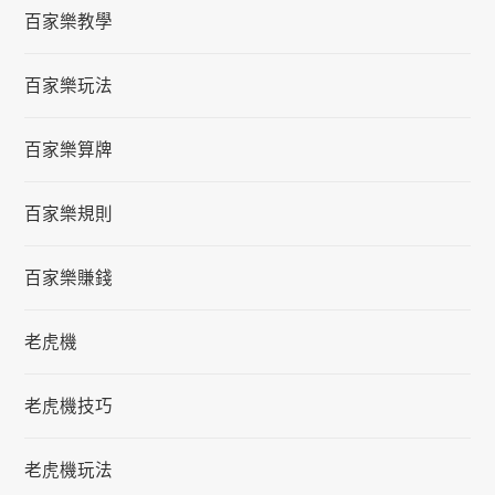
百家樂教學
百家樂玩法
百家樂算牌
百家樂規則
百家樂賺錢
老虎機
老虎機技巧
老虎機玩法