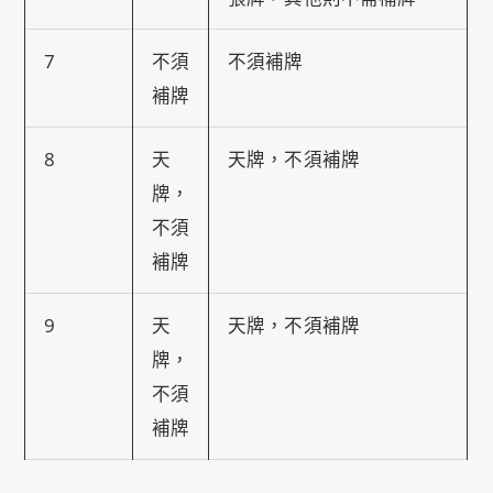
7
不須
不須補牌
補牌
8
天
天牌，不須補牌
牌，
不須
補牌
9
天
天牌，不須補牌
牌，
不須
補牌