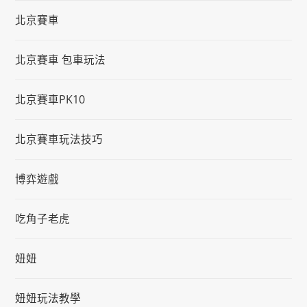
北京賽車
北京賽車 包車玩法
北京賽車PK10
北京賽車玩法技巧
博弈遊戲
吃角子老虎
妞妞
妞妞玩法教學