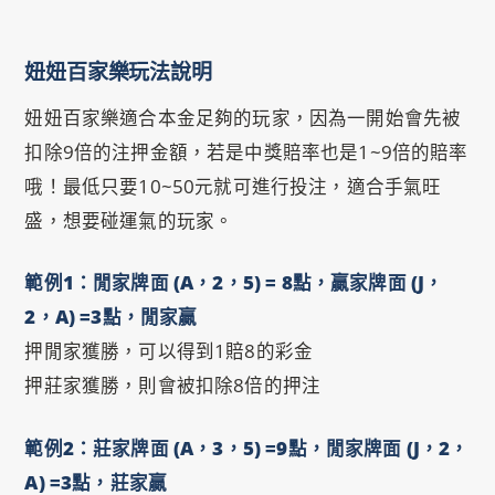
妞妞百家樂玩法說明
妞妞百家樂適合本金足夠的玩家，因為一開始會先被
扣除9倍的注押金額，若是中獎賠率也是1~9倍的賠率
哦！最低只要10~50元就可進行投注，適合手氣旺
盛，想要碰運氣的玩家。
範例1：閒家牌面 (A，2，5) = 8點，贏家牌面 (J，
2，A) =3點，閒家贏
押閒家獲勝，可以得到1賠8的彩金
押莊家獲勝，則會被扣除8倍的押注
範例2：莊家牌面 (A，3，5) =9點，閒家牌面 (J，2，
A) =3點，莊家贏