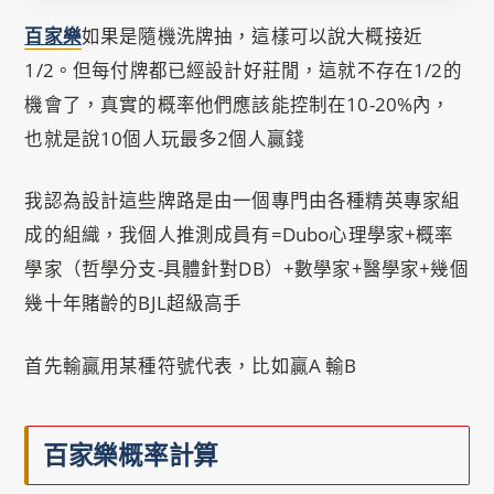
百家樂
如果是隨機洗牌抽，這樣可以說大概接近
1/2。但每付牌都已經設計好莊閒，這就不存在1/2的
機會了，真實的概率他們應該能控制在10-20%內，
也就是說10個人玩最多2個人贏錢
我認為設計這些牌路是由一個專門由各種精英專家組
成的組織，我個人推測成員有=Dubo心理學家+概率
學家（哲學分支-具體針對DB）+數學家+醫學家+幾個
幾十年賭齡的BJL超級高手
首先輸贏用某種符號代表，比如贏A 輸B
百家樂概率計算