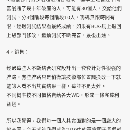
富翁賭了幾十年破產的人，可能有30個人，交給他們
測試，分3個階段每個階段10人，籌碼無限時間有
限，經過測試結果看最終成績，如果有BUG馬上退回
上級部門修改，繼續測試不斷完善，最後出爐。
4，銷售：
經過這些人不斷結合研究設計出一套套針對性很強的
牌路，有些牌路只是稍微讓技術部位置調換改一下就
能讓人看不出其實結果一樣，這並不是太難。
不同概率按不同價格賣給各大WD，形成一條完整利
益鏈。
所以我覺得，我們每一個人其實面對的是一個龐大的
智商團，今天或許我們成為2/10中的贏家明天我們就