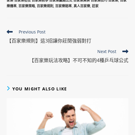
家樂 百家樂密技 百家樂教學 百家樂贏錢公式 百家樂算牌 百家樂技巧 百家樂
,
百家
樂機率
,
百家樂策略
,
百家樂規則
,
百家樂賠率
,
真人百家樂
,
莊家
Previous Post
【百家樂規則】這3招讓你莊閒強弱對打
Next Post
【百家樂玩法攻略】不可不知的4種乒乓球公式
YOU MIGHT ALSO LIKE