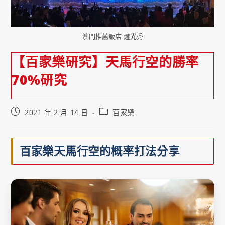
澳門推薦飯店-燈光秀
【百家樂研究】天馬行空的勝率
70%研究
2021 年 2 月 14 日
百家樂
百家樂天馬行空的概率打法分享