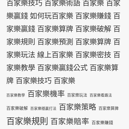
百家樂技巧 百家樂術語 百家樂 百家
樂贏錢 如何玩百家樂 百家樂賺錢 百
家樂贏錢 百家樂算牌 百家樂破解 百
家樂規則 百家樂預測 百家樂算牌 百
家樂玩法 線上百家樂 百家樂密技 百
家樂教學 百家樂贏錢公式 百家樂算
牌 百家樂技巧 百家樂
百家樂機率
百家樂玩法
百家樂教學
百家樂看路法
百家樂策略
百家樂破解
百家樂算牌
百家樂穩贏打法
百家樂規則
百家樂賠率
百家樂賺錢