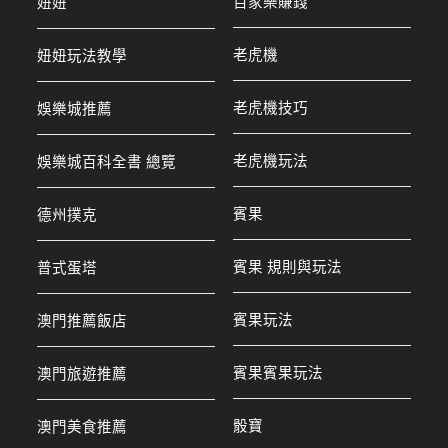
百家樂賺錢
妞妞
老虎機
妞妞玩法教學
老虎機技巧
娛樂城推薦
老虎機玩法
娛樂城百科全書 總覽
賓果
德州撲克
賓果 規則與玩法
普式蛋塔
賓果玩法
澳門推薦飯店
賓果賓果玩法
澳門旅遊推薦
骰寶
澳門美食推薦