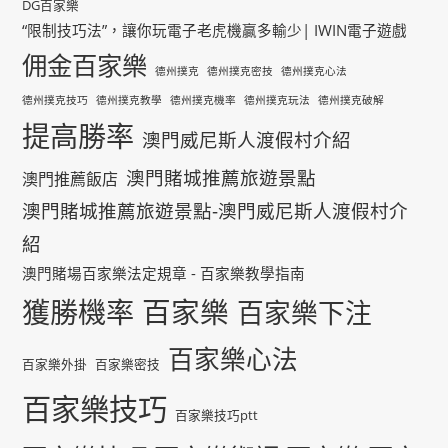
DG百家樂
“限制技巧法”，讓你玩電子老虎機贏多輸少| IWIN電子遊戲
佣金百家樂
德州撲克
德州撲克密技
德州撲克心法
德州撲克技巧
德州撲克教學
德州撲克機率
德州撲克玩法
德州撲克破解
提高勝率
澳門威尼斯人渡假村介紹
澳門賭城推薦旅遊景點
澳門推薦飯店
澳門賭城推薦旅遊景點-澳門威尼斯人渡假村介
紹
澳門賭場百家樂法定規章 - 百家樂教學指南
百家樂
獲勝機率
百家樂下注
百家樂心法
百家樂外掛
百家樂密技
百家樂技巧
百家樂技巧ptt