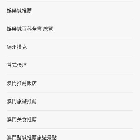
娛樂城推薦
娛樂城百科全書 總覽
德州撲克
普式蛋塔
澳門推薦飯店
澳門旅遊推薦
澳門美食推薦
澳門賭城推薦旅遊景點