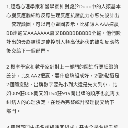
1,經過心理學家和醫學家針對處於Dubo中的人類基本
心臟反應腦細胞反應生理反應抗壓能力心態先設計出
一套理論圖，可以用心電圖表示，比如讓人AAA連贏
BB連輸又AAAAAAA贏又BBBBBBBBBB全輸，他們設
計出的最終結構是能控制人類高低起伏的被動反應然
後交給下一個部門。
2,概率學家和數學家針對上一部門的圖進行更細緻的
設計，比如AA2把贏，要什麼牌組成好，2個9點還是
2個隨意點，出牌數字要先小到大還是先大到小，比
如009莊008閒又如154莊919閒出牌的順序也能再次
糾結人的心理決定，在經過完整統計整理後交給下一
部門。
3,這個部門由多名超級賭客組成，基本全是曾經千萬