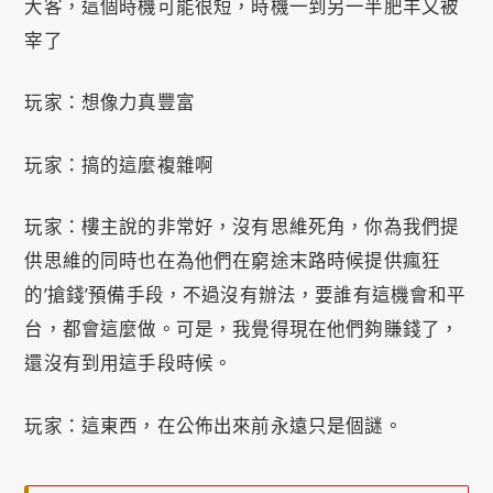
大客，這個時機可能很短，時機一到另一半肥羊又被
宰了
玩家：想像力真豐富
玩家：搞的這麼複雜啊
玩家：樓主說的非常好，沒有思維死角，你為我們提
供思維的同時也在為他們在窮途末路時候提供瘋狂
的’搶錢’預備手段，不過沒有辦法，要誰有這機會和平
台，都會這麼做。可是，我覺得現在他們夠賺錢了，
還沒有到用這手段時候。
玩家：這東西，在公佈出來前永遠只是個謎。