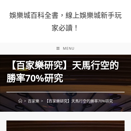
娛樂城百科全書，線上娛樂城新手玩
家必讀！
MENU
【百家樂研究】天馬行空的
勝率70%研究
>
百家樂
>
【百家樂研究】天馬行空的勝率70%研究