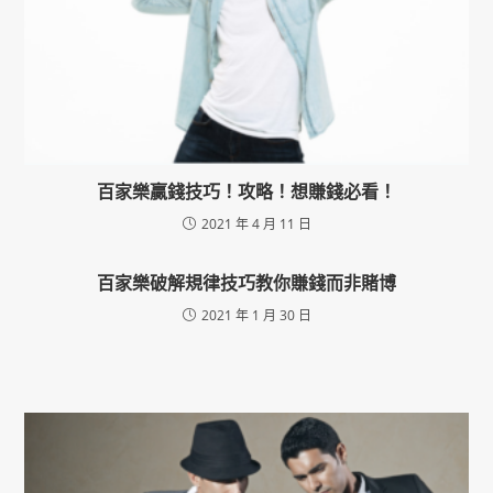
百家樂贏錢技巧！攻略！想賺錢必看！
2021 年 4 月 11 日
百家樂破解規律技巧教你賺錢而非賭博
2021 年 1 月 30 日