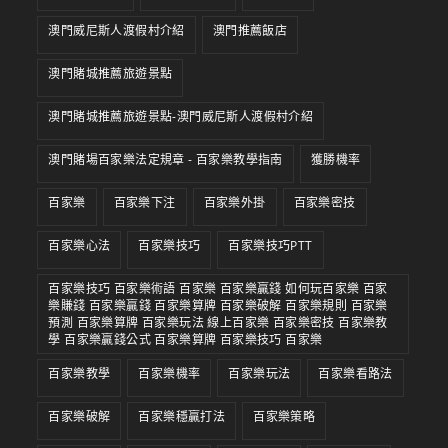
澳門威尼斯人渡假村介紹
澳門推薦飯店
澳門賭城推薦旅遊景點
澳門賭城推薦旅遊景點-澳門威尼斯人渡假村介紹
澳門賭場百家樂法定規章 - 百家樂教學指南
獲勝機率
百家樂
百家樂下注
百家樂外掛
百家樂密技
百家樂心法
百家樂技巧
百家樂技巧PTT
百家樂技巧 百家樂術語 百家樂 百家樂贏錢 如何玩百家樂 百家
樂賺錢 百家樂贏錢 百家樂算牌 百家樂破解 百家樂規則 百家樂
預測 百家樂算牌 百家樂玩法 線上百家樂 百家樂密技 百家樂教
學 百家樂贏錢公式 百家樂算牌 百家樂技巧 百家樂
百家樂教學
百家樂機率
百家樂玩法
百家樂看路法
百家樂破解
百家樂穩贏打法
百家樂策略