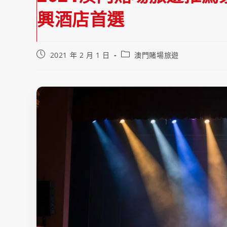
興酒店首選
2021 年 2 月 1 日
澳門賭場旅遊