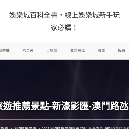
娛樂城百科全書，線上娛樂城新手玩
家必讀！
薦遊戲
六合彩
百家樂
北京賽車
賓果
骰寶
場旅遊推薦景點-新濠影匯-澳門路
門攻略
>
澳門賭場旅遊
>
2021澳門賭場旅遊推薦景點-新濠影匯-澳門路氹區新