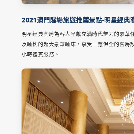
2021澳門賭場旅遊推薦景點-明星經典
明星經典套房為客人呈獻充滿時代魅力的豪華住
及睡枕的超大豪華睡床，享受一應俱全的客房設
小時禮賓服務。