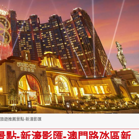
旅遊推薦景點-新濠影匯
景點-新濠影匯-澳門路氹區新