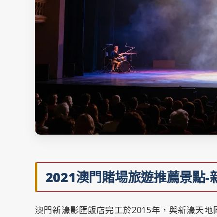
2021澳門賭場旅遊推薦景點
澳門新濠影匯飯店完工於2015年，與新濠天