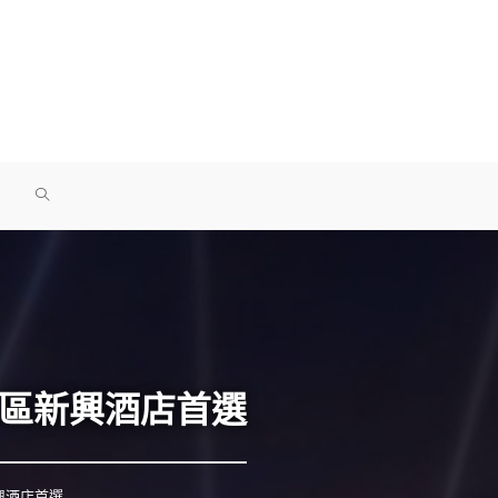
氹區新興酒店首選
興酒店首選