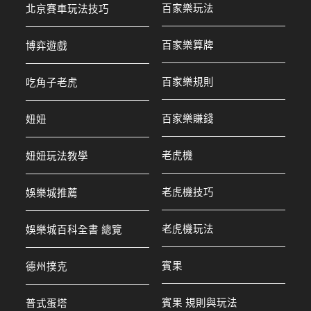
百家樂玩法
北京賽車玩法技巧
百家樂算牌
博弈遊戲
百家樂規則
吃角子老虎
百家樂賺錢
妞妞
老虎機
妞妞玩法教學
老虎機技巧
娛樂城推薦
老虎機玩法
娛樂城百科全書 總覽
賓果
德州撲克
賓果 規則與玩法
普式蛋塔