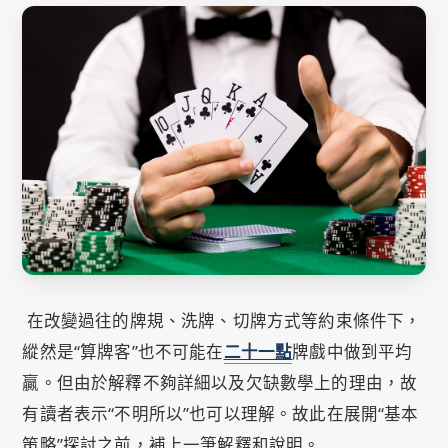
在改變過往的牌規、洗牌、切牌方式等約束條件下，
縱然是“算牌客”也不可能在
二十一點
牌戲中做到平均
贏。但由於解釋不夠詳細以及欠缺數學上的理由，故
有讀者表示“不明所以”也可以理解。故此在展開“基本
策略”探討之前，補上一筆解釋和說明。