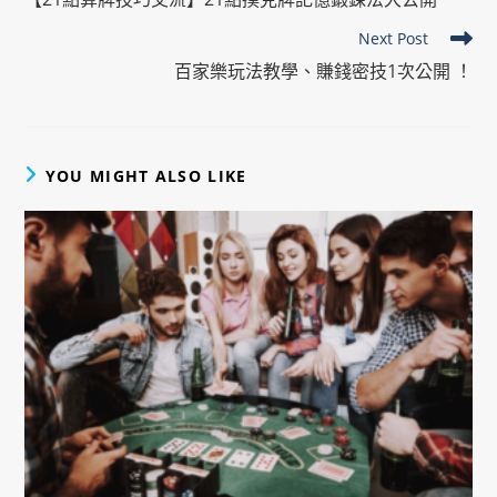
Next Post
百家樂玩法教學、賺錢密技1次公開 ！
YOU MIGHT ALSO LIKE