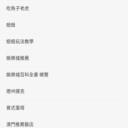
吃角子老虎
妞妞
妞妞玩法教學
娛樂城推薦
娛樂城百科全書 總覽
德州撲克
普式蛋塔
澳門推薦飯店