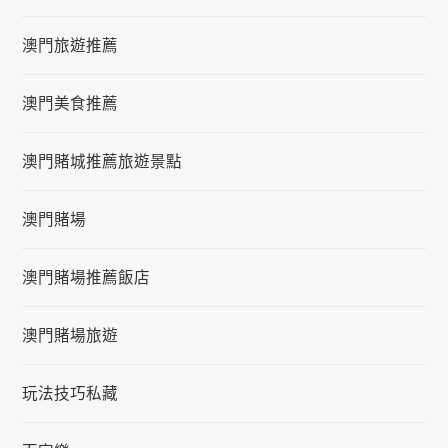
澳門旅遊推薦
澳門美食推薦
澳門賭城推薦旅遊景點
澳門賭場
澳門賭場推薦飯店
澳門賭場旅遊
玩法技巧私藏