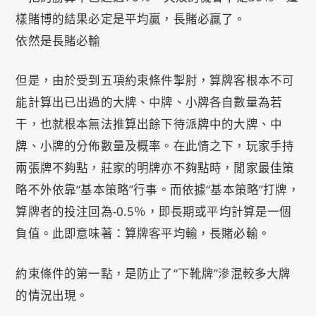
樣賭博的結果必定是平均贏，長賭必贏了。
依然是長賭必輸
但是，由於受到五項約束條件掣肘，算牌客根本不可
能計算出已出過的大牌、中牌、小牌各自數量為若
干，也就根本無法推算出餘下待派牌中的大牌、中
牌、小牌的分佈數量及概率。在此情之下，玩家手持
兩張牌不夠點，莊家的明牌亦不夠點時，閒家最佳策
略不外依靠“基本策略”行事。而依據“基本策略”打牌，
算牌者的投注回為-0.5％，即長期或平均計算是一個
負值。此即意味著：算牌客平均輸，長賭必輸。
約束條件的第一點，是防止了“下靴牌”滲混較多大牌
的情況出現。