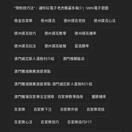
“限制技巧法”，讓你玩電子老虎機贏多輸少| IWIN電子遊戲
佣金百家樂
德州撲克
德州撲克密技
德州撲克心法
德州撲克技巧
德州撲克教學
德州撲克機率
德州撲克玩法
德州撲克破解
提高勝率
澳門威尼斯人渡假村介紹
澳門推薦飯店
澳門賭城推薦旅遊景點
澳門賭城推薦旅遊景點-澳門威尼斯人渡假村介紹
澳門賭場百家樂法定規章 - 百家樂教學指南
獲勝機率
百家樂
百家樂下注
百家樂外掛
百家樂密技
百家樂心法
百家樂技巧
百家樂技巧PTT