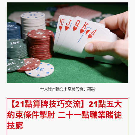
十大德州撲克中常見的新手錯誤
【21點算牌技巧交流】21點五大
約束條件掣肘 二十一點職業賭徒
技窮