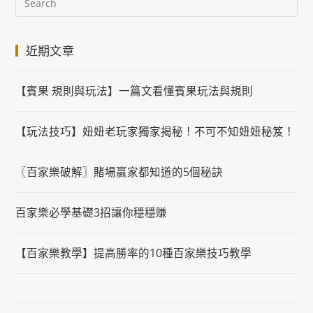
近期文章
【賓果 規則與玩法】一篇文看懂賓果玩法與規則
【玩法技巧】妞妞老玩家獨家揭秘！不可不知妞妞秘笈！
〖百家樂破解〗賭場贏家都知道的5個秘訣
百家樂必學基礎3招讓你穩穩賺
【百家樂教學】提高勝率的10種百家樂技巧教學