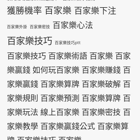
百家樂
獲勝機率
百家樂下注
百家樂心法
百家樂外掛
百家樂密技
百家樂技巧
百家樂技巧ptt
百家樂技巧 百家樂術語 百家樂 百家
樂贏錢 如何玩百家樂 百家樂賺錢 百
家樂贏錢 百家樂算牌 百家樂破解 百
家樂規則 百家樂預測 百家樂算牌 百
家樂玩法 線上百家樂 百家樂密技 百
家樂教學 百家樂贏錢公式 百家樂算