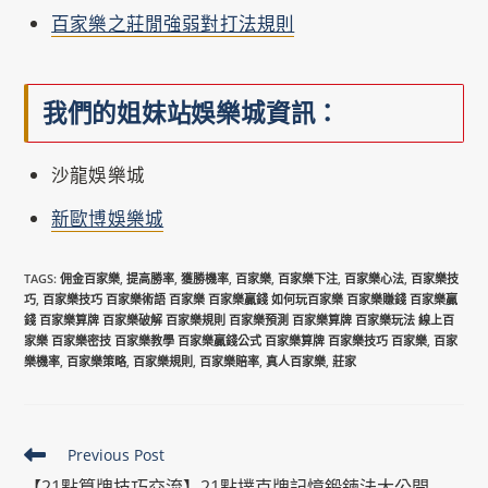
百家樂之莊閒強弱對打法規則
我們的姐妹站娛樂城資訊：
沙龍娛樂城
新歐博娛樂城
TAGS
:
佣金百家樂
,
提高勝率
,
獲勝機率
,
百家樂
,
百家樂下注
,
百家樂心法
,
百家樂技
巧
,
百家樂技巧 百家樂術語 百家樂 百家樂贏錢 如何玩百家樂 百家樂賺錢 百家樂贏
錢 百家樂算牌 百家樂破解 百家樂規則 百家樂預測 百家樂算牌 百家樂玩法 線上百
家樂 百家樂密技 百家樂教學 百家樂贏錢公式 百家樂算牌 百家樂技巧 百家樂
,
百家
樂機率
,
百家樂策略
,
百家樂規則
,
百家樂賠率
,
真人百家樂
,
莊家
Previous Post
【21點算牌技巧交流】21點撲克牌記憶鍛鍊法大公開