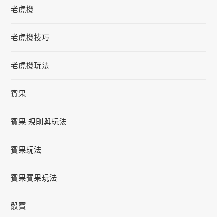
老虎機
老虎機技巧
老虎機玩法
賓果
賓果 規則與玩法
賓果玩法
賓果賓果玩法
骰寶