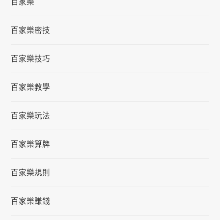
百家樂
百家樂密技
百家樂技巧
百家樂教學
百家樂玩法
百家樂算牌
百家樂規則
百家樂賺錢