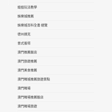
妞妞玩法教學
娛樂城推薦
娛樂城百科全書 總覽
德州撲克
普式蛋塔
澳門推薦飯店
澳門旅遊推薦
澳門美食推薦
澳門賭城推薦旅遊景點
澳門賭場
澳門賭場推薦飯店
澳門賭場旅遊