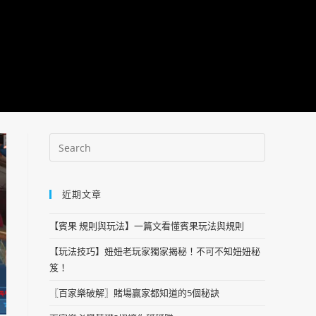
近期文章
【賓果 規則與玩法】一篇文看懂賓果玩法與規則
【玩法技巧】妞妞老玩家獨家揭秘！不可不知妞妞秘
笈！
〖百家樂破解〗賭場贏家都知道的5個秘訣