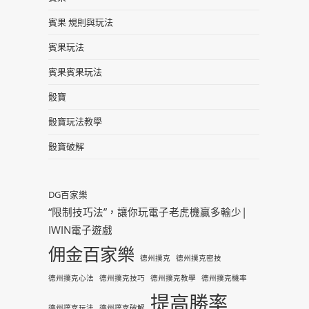
賓果 規則與玩法
賓果玩法
賓果賓果玩法
骰寶
骰寶玩法教學
骰寶破解
DG百家樂
“限制技巧法”，讓你玩電子老虎機贏多輸少|
IWIN電子遊戲
佣金百家樂
德州撲克
德州撲克密技
德州撲克心法
德州撲克技巧
德州撲克教學
德州撲克機率
提高勝率
德州撲克玩法
德州撲克破解