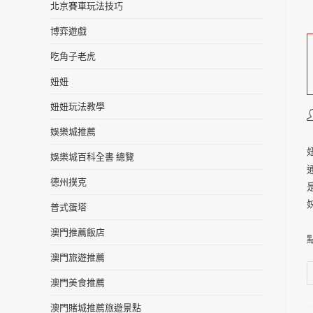
北京賽車玩法技巧
博弈遊戲
吃角子老虎
妞妞
妞妞玩法教學
娛樂城推薦
娛樂城百科全書 總覽
德州撲克
普式蛋塔
澳門推薦飯店
澳門旅遊推薦
澳門美食推薦
澳門賭城推薦旅遊景點