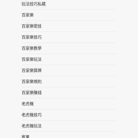
玩法技巧私藏
百家樂
百家樂密技
百家樂技巧
百家樂教學
百家樂玩法
百家樂算牌
百家樂規則
百家樂賺錢
老虎機
老虎機技巧
老虎機玩法
賓果