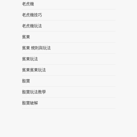
老虎機
老虎機技巧
老虎機玩法
賓果
賓果 規則與玩法
賓果玩法
賓果賓果玩法
骰寶
骰寶玩法教學
骰寶破解