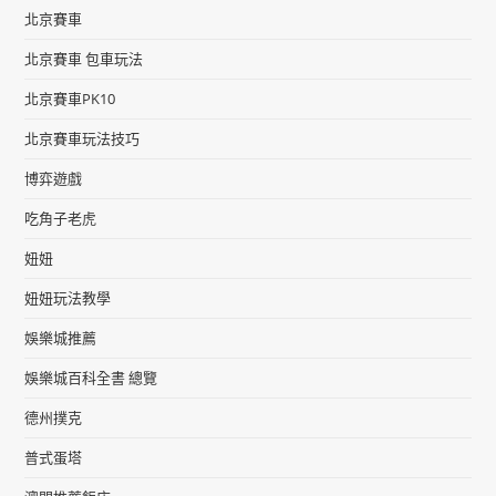
北京賽車
北京賽車 包車玩法
北京賽車PK10
北京賽車玩法技巧
博弈遊戲
吃角子老虎
妞妞
妞妞玩法教學
娛樂城推薦
娛樂城百科全書 總覽
德州撲克
普式蛋塔