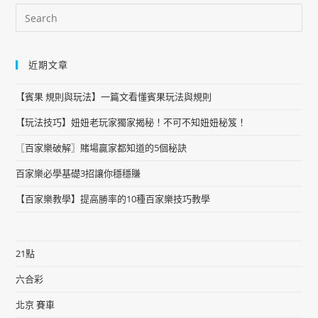
近期文章
【賓果 規則與玩法】一篇文看懂賓果玩法與規則
【玩法技巧】妞妞老玩家獨家揭秘！不可不知妞妞秘笈！
〖百家樂破解〗賭場贏家都知道的5個秘訣
百家樂必學基礎3招讓你穩穩賺
【百家樂教學】提高勝率的10種百家樂技巧教學
21點
六合彩
北京 賽車