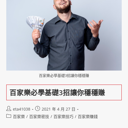
百家樂必學基礎3招讓你穩穩賺
百家樂必學基礎3招讓你穩穩賺
eta41038
2021 年 4 月 27 日
百家樂
/
百家樂密技
/
百家樂技巧
/
百家樂賺錢