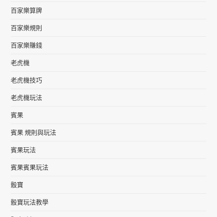
百家樂算牌
百家樂規則
百家樂賺錢
老虎機
老虎機技巧
老虎機玩法
賓果
賓果 規則與玩法
賓果玩法
賓果賓果玩法
骰寶
骰寶玩法教學