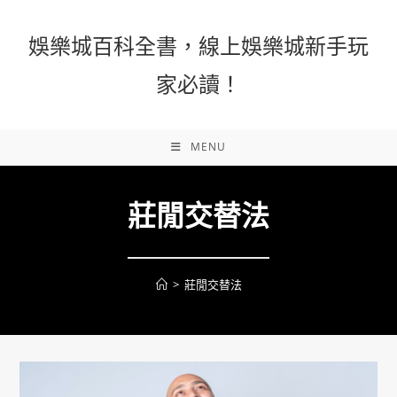
娛樂城百科全書，線上娛樂城新手玩
家必讀！
MENU
莊閒交替法
>
莊閒交替法