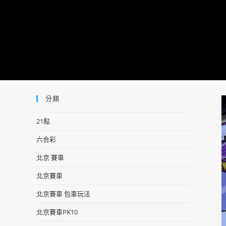
分類
21點
六合彩
北京 賽車
北京賽車
北京賽車 包車玩法
北京賽車PK10