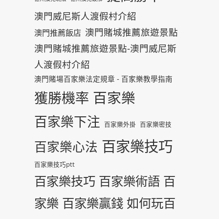
澳門威尼斯人渡假村介紹
澳門賭城推薦旅遊景點
澳門推薦飯店
澳門賭城推薦旅遊景點-澳門威尼斯
人渡假村介紹
澳門賭場百家樂法定規章 - 百家樂教學指南
百家樂
獲勝機率
百家樂下注
百家樂外掛
百家樂密技
百家樂技巧
百家樂心法
百家樂技巧ptt
百家樂技巧 百家樂術語 百
家樂 百家樂贏錢 如何玩百