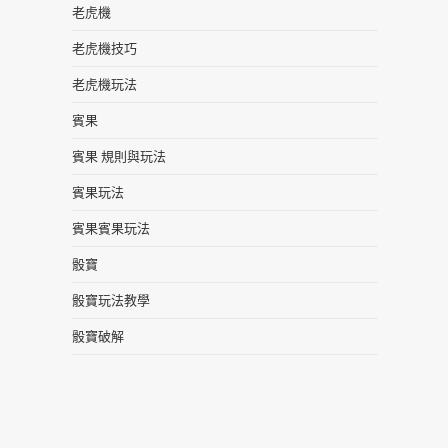
老虎機
老虎機技巧
老虎機玩法
賓果
賓果 規則與玩法
賓果玩法
賓果賓果玩法
骰寶
骰寶玩法教學
骰寶破解