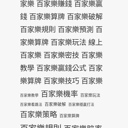
家樂 百家樂賺錢 百家樂贏
錢 百家樂算牌 百家樂破解
百家樂規則 百家樂預測 百
家樂算牌 百家樂玩法 線上
百家樂 百家樂密技 百家樂
教學 百家樂贏錢公式 百家
樂算牌 百家樂技巧 百家樂
百家樂機率
百家樂玩法
百家樂教學
百家樂破解
百家樂看路法
百家樂穩贏打法
百家樂策略
百家樂算牌