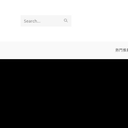
Search
this
website
熱門推