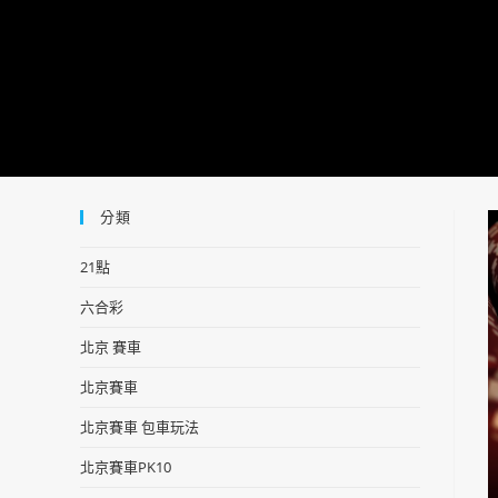
分類
21點
六合彩
北京 賽車
北京賽車
北京賽車 包車玩法
北京賽車PK10