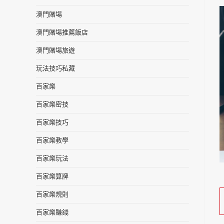
澳門賭場
澳門賭場推薦飯店
澳門賭場旅遊
玩法技巧私藏
百家樂
百家樂密技
百家樂技巧
百家樂教學
百家樂玩法
百家樂算牌
百家樂規則
百家樂賺錢