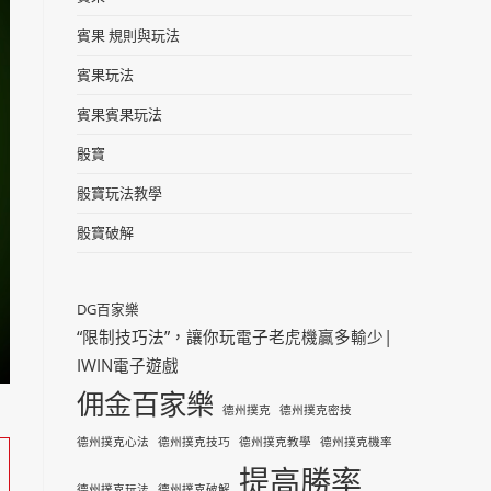
賓果 規則與玩法
賓果玩法
賓果賓果玩法
骰寶
骰寶玩法教學
骰寶破解
DG百家樂
“限制技巧法”，讓你玩電子老虎機贏多輸少|
IWIN電子遊戲
佣金百家樂
德州撲克
德州撲克密技
德州撲克心法
德州撲克技巧
德州撲克教學
德州撲克機率
提高勝率
德州撲克玩法
德州撲克破解