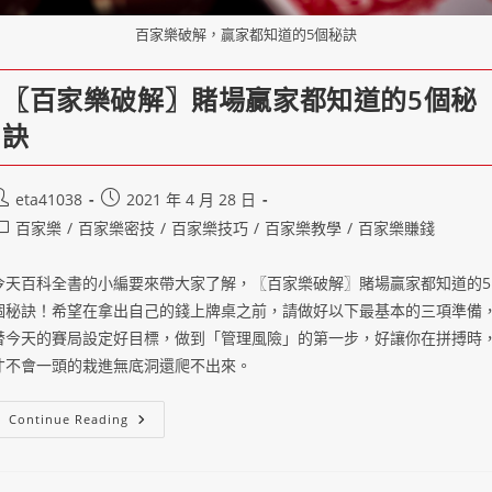
百家樂破解，贏家都知道的5個秘訣
〖百家樂破解〗賭場贏家都知道的5個秘
訣
eta41038
2021 年 4 月 28 日
百家樂
/
百家樂密技
/
百家樂技巧
/
百家樂教學
/
百家樂賺錢
今天百科全書的小編要來帶大家了解，〖百家樂破解〗賭場贏家都知道的5
個秘訣！希望在拿出自己的錢上牌桌之前，請做好以下最基本的三項準備
替今天的賽局設定好目標，做到「管理風險」的第一步，好讓你在拼搏時
才不會一頭的栽進無底洞還爬不出來。
Continue Reading