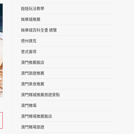
妞妞玩法教學
娛樂城推薦
娛樂城百科全書 總覽
德州撲克
普式蛋塔
澳門推薦飯店
澳門旅遊推薦
澳門美食推薦
澳門賭城推薦旅遊景點
澳門賭場
澳門賭場推薦飯店
澳門賭場旅遊