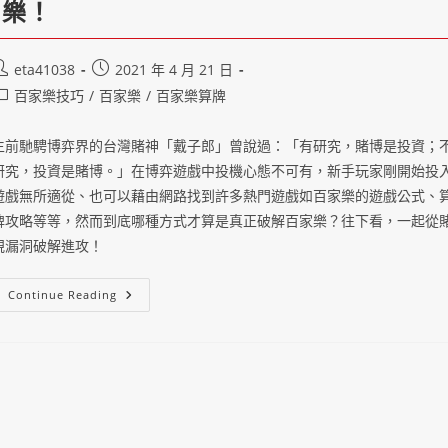
樂！
eta41038
2021 年 4 月 21 日
百家樂技巧
/
百家樂
/
百家樂算牌
生前馳騁博弈界的台灣賭神「戴子郎」曾說過：「有研究，賭博是投資；
研究，投資是賭博。」在博弈遊戲中投機心態不可有，新手玩家剛開始投
遊戲無所適從、也可以藉由網路找到許多熱門遊戲如百家樂的遊戲公式、
牌攻略等等，然而到底哪種方式才算是真正破解百家樂？往下看，一起從
規漏洞破解進攻！
Continue Reading