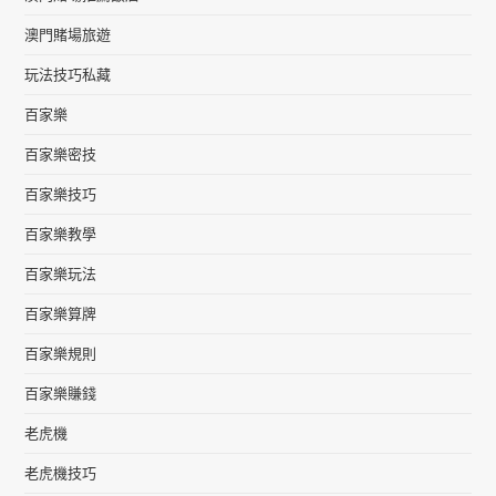
澳門賭場旅遊
玩法技巧私藏
百家樂
百家樂密技
百家樂技巧
百家樂教學
百家樂玩法
百家樂算牌
百家樂規則
百家樂賺錢
老虎機
老虎機技巧