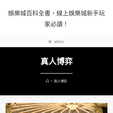
娛樂城百科全書，線上娛樂城新手玩
家必讀！
MENU
真人博弈
>
真人博弈