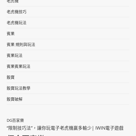
老虎機
老虎機技巧
老虎機玩法
賓果
賓果 規則與玩法
賓果玩法
賓果賓果玩法
骰寶
骰寶玩法教學
骰寶破解
DG百家樂
“限制技巧法”，讓你玩電子老虎機贏多輸少| IWIN電子遊戲