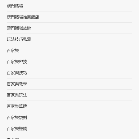
澳門賭場
澳門賭場推薦飯店
澳門賭場旅遊
玩法技巧私藏
百家樂
百家樂密技
百家樂技巧
百家樂教學
百家樂玩法
百家樂算牌
百家樂規則
百家樂賺錢