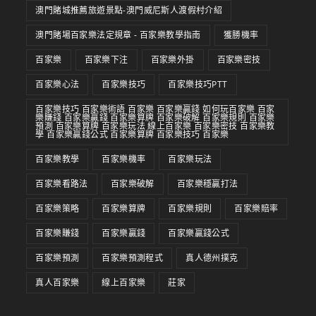
澳門賭城推薦旅遊景點-澳門威尼斯人渡假村介紹
澳門賭場百家樂法定規章 - 百家樂教學指南
獲勝機率
百家樂
百家樂下注
百家樂外掛
百家樂密技
百家樂心法
百家樂技巧
百家樂技巧PTT
百家樂技巧 百家樂術語 百家樂 百家樂贏錢 如何玩百家樂 百家
樂賺錢 百家樂贏錢 百家樂算牌 百家樂破解 百家樂規則 百家樂
預測 百家樂算牌 百家樂玩法 線上百家樂 百家樂密技 百家樂教
學 百家樂贏錢公式 百家樂算牌 百家樂技巧 百家樂
百家樂教學
百家樂機率
百家樂玩法
百家樂看路法
百家樂破解
百家樂穩贏打法
百家樂策略
百家樂算牌
百家樂規則
百家樂賠率
百家樂賺錢
百家樂贏錢
百家樂贏錢公式
百家樂預測
百家樂預測程式
真人德州撲克
真人百家樂
線上百家樂
莊家