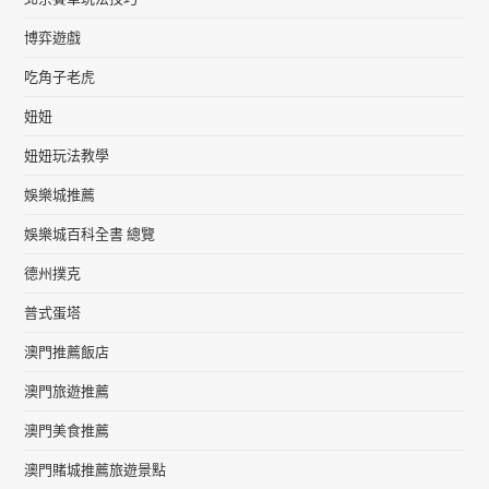
博弈遊戲
吃角子老虎
妞妞
妞妞玩法教學
娛樂城推薦
娛樂城百科全書 總覽
德州撲克
普式蛋塔
澳門推薦飯店
澳門旅遊推薦
澳門美食推薦
澳門賭城推薦旅遊景點