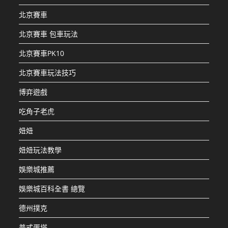
北京賽車
北京賽車 包車玩法
北京賽車PK10
北京賽車玩法技巧
博弈遊戲
吃角子老虎
妞妞
妞妞玩法教學
娛樂城推薦
娛樂城百科全書 總覽
德州撲克
普式蛋塔