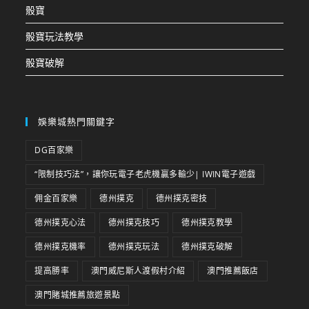
骰寶
骰寶玩法教學
骰寶破解
娛樂城熱門關鍵字
DG百家樂
“限制技巧法”，讓你玩電子老虎機贏多輸少| IWIN電子遊戲
佣金百家樂
德州撲克
德州撲克密技
德州撲克心法
德州撲克技巧
德州撲克教學
德州撲克機率
德州撲克玩法
德州撲克破解
提高勝率
澳門威尼斯人渡假村介紹
澳門推薦飯店
澳門賭城推薦旅遊景點