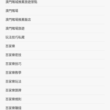
澳門賭城推薦旅遊景點
澳門賭場
澳門賭場推薦飯店
澳門賭場旅遊
玩法技巧私藏
百家樂
百家樂密技
百家樂技巧
百家樂教學
百家樂玩法
百家樂算牌
百家樂規則
百家樂賺錢