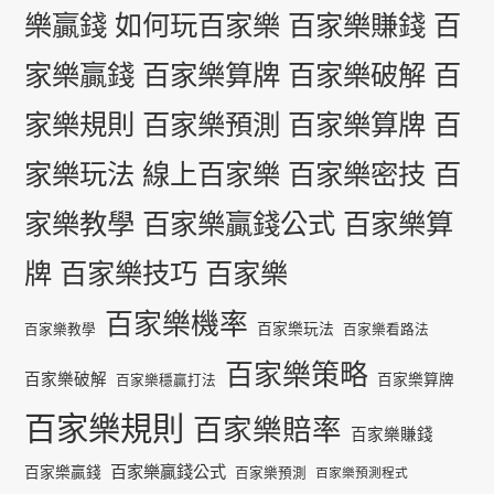
樂贏錢 如何玩百家樂 百家樂賺錢 百
家樂贏錢 百家樂算牌 百家樂破解 百
家樂規則 百家樂預測 百家樂算牌 百
家樂玩法 線上百家樂 百家樂密技 百
家樂教學 百家樂贏錢公式 百家樂算
牌 百家樂技巧 百家樂
百家樂機率
百家樂玩法
百家樂教學
百家樂看路法
百家樂策略
百家樂破解
百家樂算牌
百家樂穩贏打法
百家樂規則
百家樂賠率
百家樂賺錢
百家樂贏錢公式
百家樂贏錢
百家樂預測
百家樂預測程式