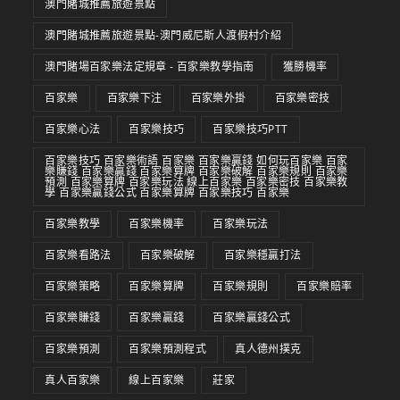
澳門賭城推薦旅遊景點
澳門賭城推薦旅遊景點-澳門威尼斯人渡假村介紹
澳門賭場百家樂法定規章 - 百家樂教學指南
獲勝機率
百家樂
百家樂下注
百家樂外掛
百家樂密技
百家樂心法
百家樂技巧
百家樂技巧PTT
百家樂技巧 百家樂術語 百家樂 百家樂贏錢 如何玩百家樂 百家
樂賺錢 百家樂贏錢 百家樂算牌 百家樂破解 百家樂規則 百家樂
預測 百家樂算牌 百家樂玩法 線上百家樂 百家樂密技 百家樂教
學 百家樂贏錢公式 百家樂算牌 百家樂技巧 百家樂
百家樂教學
百家樂機率
百家樂玩法
百家樂看路法
百家樂破解
百家樂穩贏打法
百家樂策略
百家樂算牌
百家樂規則
百家樂賠率
百家樂賺錢
百家樂贏錢
百家樂贏錢公式
百家樂預測
百家樂預測程式
真人德州撲克
真人百家樂
線上百家樂
莊家