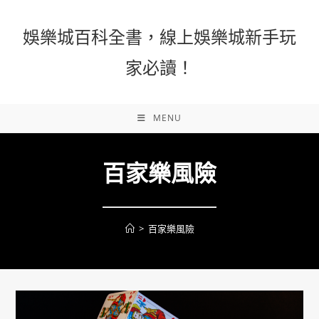
娛樂城百科全書，線上娛樂城新手玩
家必讀！
MENU
百家樂風險
>
百家樂風險