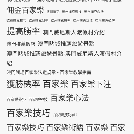
佣金百家樂
德州撲克
德州撲克密技
德州撲克心法
德州撲克技巧
德州撲克教學
德州撲克機率
德州撲克玩法
德州撲克破解
提高勝率
澳門威尼斯人渡假村介紹
澳門賭城推薦旅遊景點
澳門推薦飯店
澳門賭城推薦旅遊景點-澳門威尼斯人渡假村介
紹
澳門賭場百家樂法定規章 - 百家樂教學指南
百家樂
獲勝機率
百家樂下注
百家樂心法
百家樂外掛
百家樂密技
百家樂技巧
百家樂技巧ptt
百家樂技巧 百家樂術語 百家樂 百家