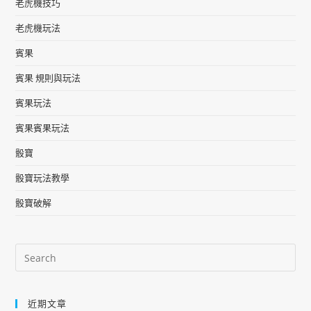
老虎機技巧
老虎機玩法
賓果
賓果 規則與玩法
賓果玩法
賓果賓果玩法
骰寶
骰寶玩法教學
骰寶破解
近期文章