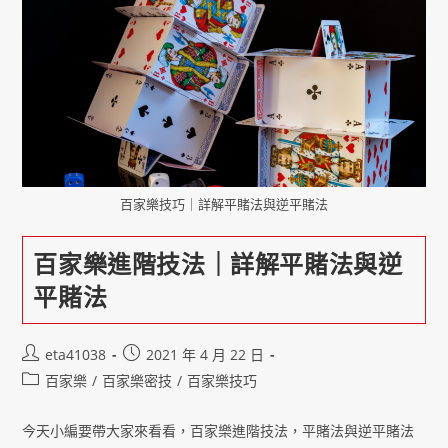
百家樂技巧｜詳解平賭法與逆平賭法
百家樂進階技法｜詳解平賭法與逆
平賭法
eta41038
2021 年 4 月 22 日
百家樂
/
百家樂密技
/
百家樂技巧
今天小編要帶大家來看看，百家樂進階技法，平賭法與逆平賭法