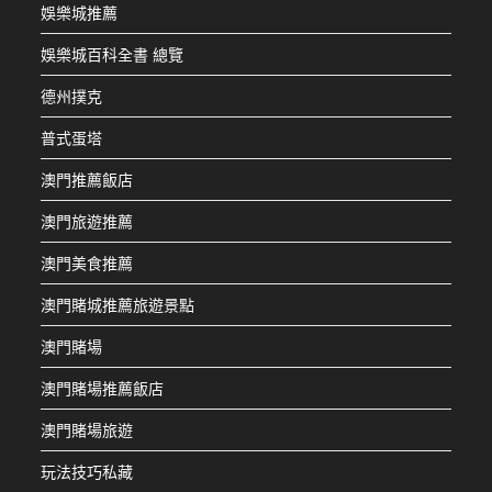
娛樂城推薦
娛樂城百科全書 總覽
德州撲克
普式蛋塔
澳門推薦飯店
澳門旅遊推薦
澳門美食推薦
澳門賭城推薦旅遊景點
澳門賭場
澳門賭場推薦飯店
澳門賭場旅遊
玩法技巧私藏