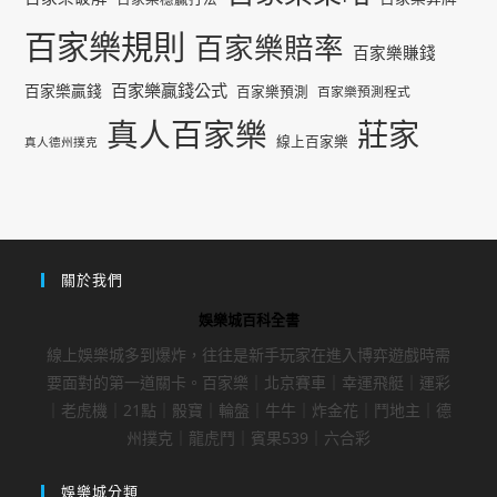
百家樂規則
百家樂賠率
百家樂賺錢
百家樂贏錢公式
百家樂贏錢
百家樂預測
百家樂預測程式
真人百家樂
莊家
線上百家樂
真人德州撲克
關於我們
娛樂城百科全書
線上娛樂城多到爆炸，往往是新手玩家在進入博弈遊戲時需
要面對的第一道關卡。百家樂｜北京賽車｜幸運飛艇｜運彩
｜老虎機｜21點｜骰寶｜輪盤｜牛牛｜炸金花｜鬥地主｜德
州撲克｜龍虎鬥｜賓果539｜六合彩
娛樂城分類