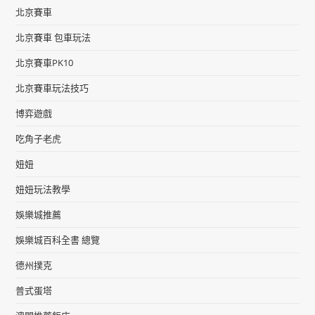
北京賽車
北京賽車 包車玩法
北京賽車PK10
北京賽車玩法技巧
博弈遊戲
吃角子老虎
妞妞
妞妞玩法教學
娛樂城推薦
娛樂城百科全書 總覽
德州撲克
普式蛋塔