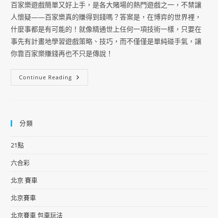
百家樂遊戲簡單又好上手，是各大賭場的熱門遊戲之一，不禁讓
人懷疑——百家樂真的賺得到錢嗎？答案是，在博弈的世界裡，
什麼事都是有可能的！就像精通世上任何一項技術一樣，只要在
事先有計畫地學習遊戲策略、技巧，而不僅僅是單純碰手氣，讓
你靠百家樂賺錢再也不只是傳說！
Continue Reading
分類
21點
六合彩
北京 賽車
北京賽車
北京賽車 包車玩法