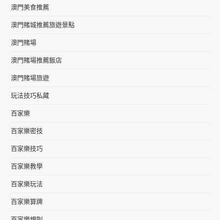
澳門美食推薦
澳門賭城推薦旅遊景點
澳門賭場
澳門賭場推薦飯店
澳門賭場旅遊
玩法技巧私藏
百家樂
百家樂密技
百家樂技巧
百家樂教學
百家樂玩法
百家樂算牌
百家樂規則