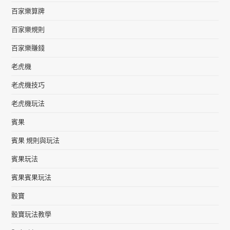
百家樂算牌
百家樂規則
百家樂賺錢
老虎機
老虎機技巧
老虎機玩法
賓果
賓果 規則與玩法
賓果玩法
賓果賓果玩法
骰寶
骰寶玩法教學