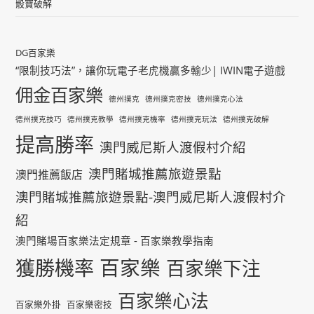
骰寶破解
DG百家樂
“限制技巧法”，讓你玩電子老虎機贏多輸少| IWIN電子遊戲
佣金百家樂
德州撲克
德州撲克密技
德州撲克心法
德州撲克技巧
德州撲克教學
德州撲克機率
德州撲克玩法
德州撲克破解
提高勝率
澳門威尼斯人渡假村介紹
澳門賭城推薦旅遊景點
澳門推薦飯店
澳門賭城推薦旅遊景點-澳門威尼斯人渡假村介
紹
澳門賭場百家樂法定規章 - 百家樂教學指南
百家樂
獲勝機率
百家樂下注
百家樂心法
百家樂外掛
百家樂密技