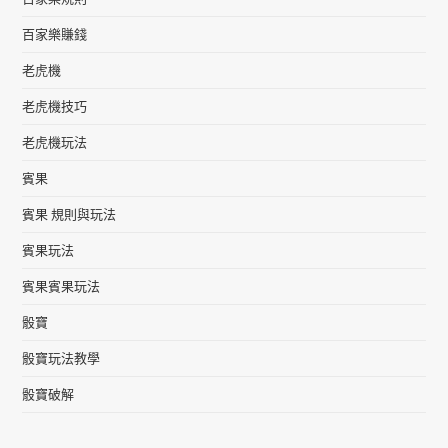
百家樂賺錢
老虎機
老虎機技巧
老虎機玩法
賓果
賓果 規則與玩法
賓果玩法
賓果賓果玩法
骰寶
骰寶玩法教學
骰寶破解