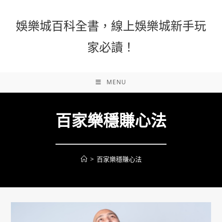
娛樂城百科全書，線上娛樂城新手玩
家必讀！
MENU
百家樂穩賺心法
>
百家樂穩賺心法