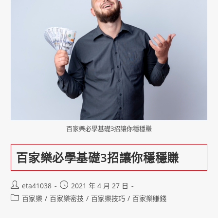
百家樂必學基礎3招讓你穩穩賺
百家樂必學基礎3招讓你穩穩賺
eta41038
2021 年 4 月 27 日
百家樂
/
百家樂密技
/
百家樂技巧
/
百家樂賺錢