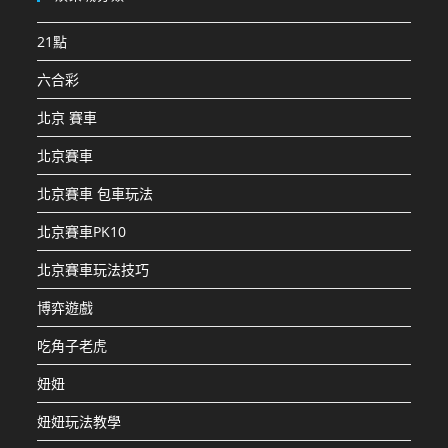
21點
六合彩
北京 賽車
北京賽車
北京賽車 包車玩法
北京賽車PK10
北京賽車玩法技巧
博弈遊戲
吃角子老虎
妞妞
妞妞玩法教學