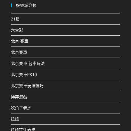
娛樂城分類
21點
六合彩
北京 賽車
北京賽車
北京賽車 包車玩法
北京賽車PK10
北京賽車玩法技巧
博弈遊戲
吃角子老虎
妞妞
妞妞玩法教學