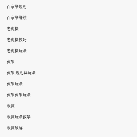
百家樂規則
百家樂賺錢
老虎機
老虎機技巧
老虎機玩法
賓果
賓果 規則與玩法
賓果玩法
賓果賓果玩法
骰寶
骰寶玩法教學
骰寶破解