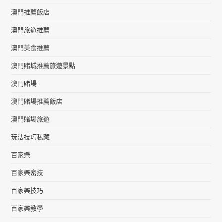
澳門推薦飯店
澳門旅遊推薦
澳門美食推薦
澳門賭城推薦旅遊景點
澳門賭場
澳門賭場推薦飯店
澳門賭場旅遊
玩法技巧私藏
百家樂
百家樂密技
百家樂技巧
百家樂教學