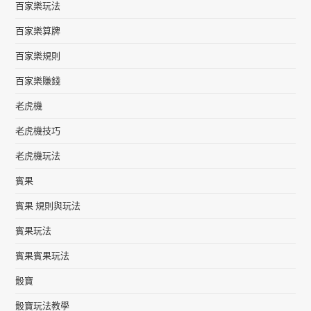
百家樂玩法
百家樂算牌
百家樂規則
百家樂賺錢
老虎機
老虎機技巧
老虎機玩法
賓果
賓果 規則與玩法
賓果玩法
賓果賓果玩法
骰寶
骰寶玩法教學