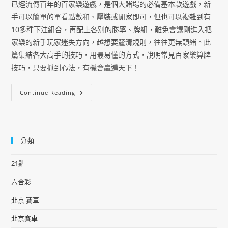
已經流傳百年的百家樂遊戲，是個大賭場的必備基本款遊戲，新
手可以簡單的單看點數和、壓裝或閒家即可，但也可以複雜到有
10多種下注組合，再配上各別的勝率、牌組，難免會讓剛進入把
家樂的新手玩家迷失方向，越想要釐清規則，往往更無頭緒。此
篇集結各大高手的技巧，用最易懂的方式，說明常見百家樂算牌
技巧，只要抓到心法，有機會贏遍天下！
Continue Reading
分類
21點
六合彩
北京 賽車
北京賽車