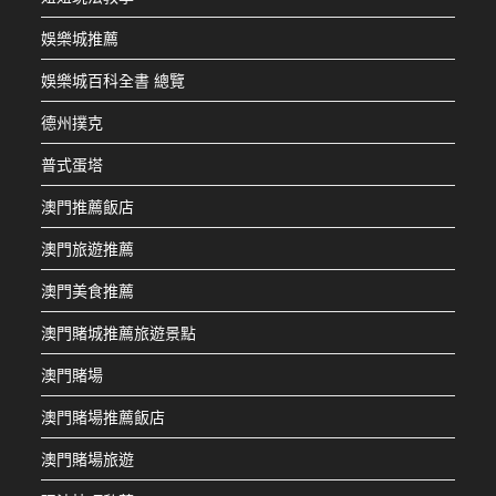
娛樂城推薦
娛樂城百科全書 總覽
德州撲克
普式蛋塔
澳門推薦飯店
澳門旅遊推薦
澳門美食推薦
澳門賭城推薦旅遊景點
澳門賭場
澳門賭場推薦飯店
澳門賭場旅遊