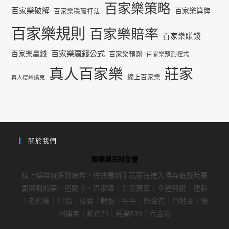
百家樂策略
百家樂破解
百家樂算牌
百家樂穩贏打法
百家樂規則
百家樂賠率
百家樂賺錢
百家樂贏錢公式
百家樂贏錢
百家樂預測
百家樂預測程式
真人百家樂
莊家
線上百家樂
真人德州撲克
關於我們
娛樂城百科全書
線上娛樂城多到爆炸，往往是新手玩家在進入博弈遊戲時需
要面對的第一道關卡。百家樂｜北京賽車｜幸運飛艇｜運彩
｜老虎機｜21點｜骰寶｜輪盤｜牛牛｜炸金花｜鬥地主｜德
州撲克｜龍虎鬥｜賓果539｜六合彩