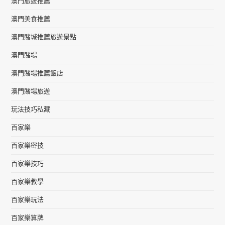
澳門旅遊推薦
澳門美食推薦
澳門賭城推薦旅遊景點
澳門賭場
澳門賭場推薦飯店
澳門賭場旅遊
玩法技巧私藏
百家樂
百家樂密技
百家樂技巧
百家樂教學
百家樂玩法
百家樂算牌