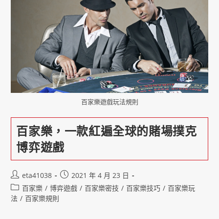
百家樂遊戲玩法規則
百家樂，一款紅遍全球的賭場撲克
博弈遊戲
eta41038
2021 年 4 月 23 日
百家樂
/
博弈遊戲
/
百家樂密技
/
百家樂技巧
/
百家樂玩
法
/
百家樂規則