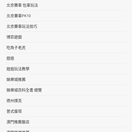
北京賽車 包車玩法
北京賽車PK10
北京賽車玩法技巧
博弈遊戲
吃角子老虎
妞妞
妞妞玩法教學
娛樂城推薦
娛樂城百科全書 總覽
德州撲克
普式蛋塔
澳門推薦飯店