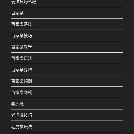
玩法技巧私藏
百家樂
百家樂密技
百家樂技巧
百家樂教學
百家樂玩法
百家樂算牌
百家樂規則
百家樂賺錢
老虎機
老虎機技巧
老虎機玩法