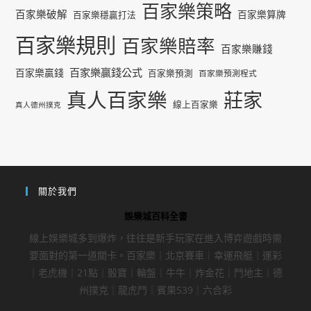
百家樂策略
百家樂破解
百家樂算牌
百家樂穩贏打法
百家樂規則
百家樂賠率
百家樂賺錢
百家樂贏錢公式
百家樂贏錢
百家樂預測
百家樂預測程式
真人百家樂
莊家
線上百家樂
真人德州撲克
關於我們
娛樂城百科全書
線上娛樂城多到爆炸，往往是新手玩家在進入博弈遊戲時需
要面對的第一道關卡。百家樂｜北京賽車｜幸運飛艇｜運彩
｜老虎機｜21點｜骰寶｜輪盤｜牛牛｜炸金花｜鬥地主｜德
州撲克｜龍虎鬥｜賓果539｜六合彩