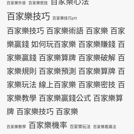
百家樂心法
百家樂外掛
百家樂密技
百家樂技巧
百家樂技巧ptt
百家樂技巧 百家樂術語 百家樂 百家
樂贏錢 如何玩百家樂 百家樂賺錢 百
家樂贏錢 百家樂算牌 百家樂破解 百
家樂規則 百家樂預測 百家樂算牌 百
家樂玩法 線上百家樂 百家樂密技 百
家樂教學 百家樂贏錢公式 百家樂算
牌 百家樂技巧 百家樂
百家樂機率
百家樂玩法
百家樂教學
百家樂看路法