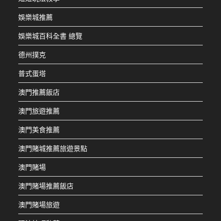
娛樂城推薦
娛樂城百科全書 總覽
德州撲克
普式蛋塔
澳門推薦飯店
澳門旅遊推薦
澳門美食推薦
澳門賭城推薦旅遊景點
澳門賭場
澳門賭場推薦飯店
澳門賭場旅遊