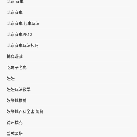
北京 賽車
北京賽車
北京賽車 包車玩法
北京賽車PK10
北京賽車玩法技巧
博弈遊戲
吃角子老虎
妞妞
妞妞玩法教學
娛樂城推薦
娛樂城百科全書 總覽
德州撲克
普式蛋塔