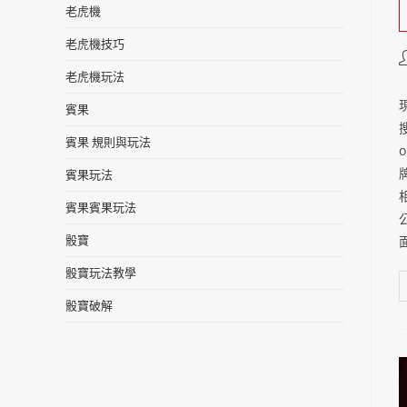
老虎機
老虎機技巧
老虎機玩法
賓果
賓果 規則與玩法
賓果玩法
賓果賓果玩法
骰寶
骰寶玩法教學
骰寶破解