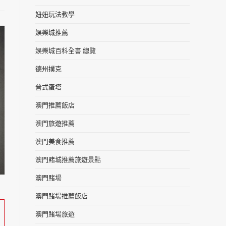
妞妞玩法教學
娛樂城推薦
娛樂城百科全書 總覽
德州撲克
普式蛋塔
澳門推薦飯店
澳門旅遊推薦
澳門美食推薦
澳門賭城推薦旅遊景點
澳門賭場
澳門賭場推薦飯店
澳門賭場旅遊