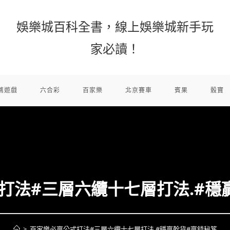
娛樂城百科全書，線上娛樂城新手玩
家必讀！
薦遊戲
六合彩
百家樂
北京賽車
賓果
骰寶
打法#三層六纜十七層打法.#穩
>
百家樂必贏公式打法#三層六纜十七層打法.#穩贏幹貨#贏錢秘笈