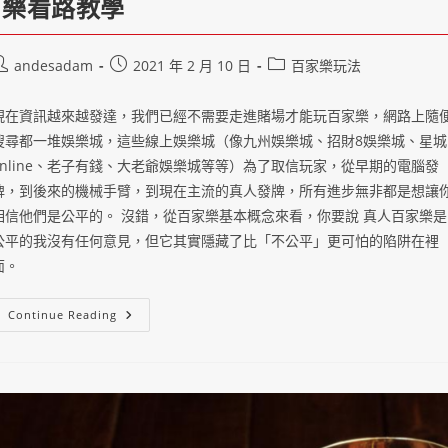
樂看路教學
andesadam
2021 年 2 月 10 日
百家樂玩法
現在資訊越來越發達，我們已經不需要走進賭場才能玩百家樂，網路上隨
搜尋都一堆娛樂城，這些線上娛樂城（像九州娛樂城、招財8娛樂城、星城
online、老子有錢、大老爺娛樂城等等）為了取信玩家，從早期的電腦發
牌，到後來的機械手臂，到現在主流的真人發牌，所有進步無非都是想讓
相信他們是公平的。 沒錯，從百家樂基本概念來看，你要說 真人百家樂是
公平的我沒有任何意見，但它其實隱藏了比「不公平」更可怕的陷阱在裡
面。
Continue Reading