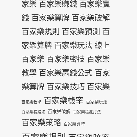
家樂 百家樂賺錢 百家樂贏
錢 百家樂算牌 百家樂破解
百家樂規則 百家樂預測 百
家樂算牌 百家樂玩法 線上
百家樂 百家樂密技 百家樂
教學 百家樂贏錢公式 百家
樂算牌 百家樂技巧 百家樂
百家樂機率
百家樂玩法
百家樂教學
百家樂破解
百家樂看路法
百家樂穩贏打法
百家樂策略
百家樂算牌