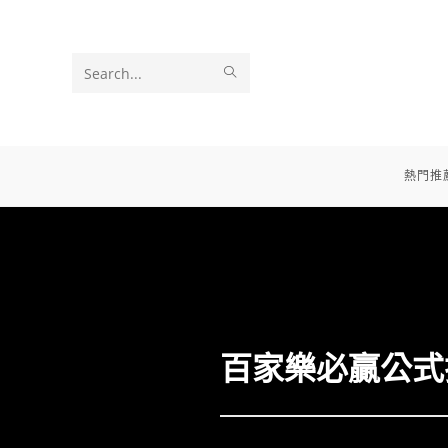
Search
this
website
熱門推
百家樂必贏公式