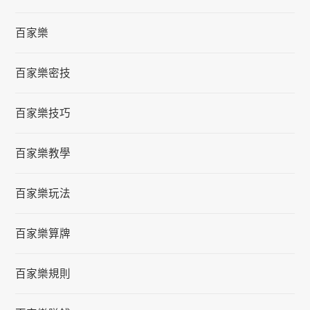
百家樂
百家樂密技
百家樂技巧
百家樂教學
百家樂玩法
百家樂算牌
百家樂規則