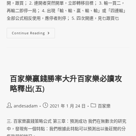
開，跟買； 2. 連開者突然開單，立即轉移目標； 3. 輸一買二，
再輸二即停一局； 4. 出現「輸、輸、贏、輸、輸」或「四連輸」
全部公式相反使用，應停者則停； 5. 四次開連，見乜跟買乜
Continue Reading
百家樂贏錢勝率大升百家樂必讀攻
略釋出(五)
andesadam
2021 年 1 月 24 日
百家樂
三. 百家樂贏錢策略公式 第三章：預測成功 我們在無數次的研究
中，發現有一個特點：我們根據此特點可以預測出以後莊閒的分
佈強弱的狀況。