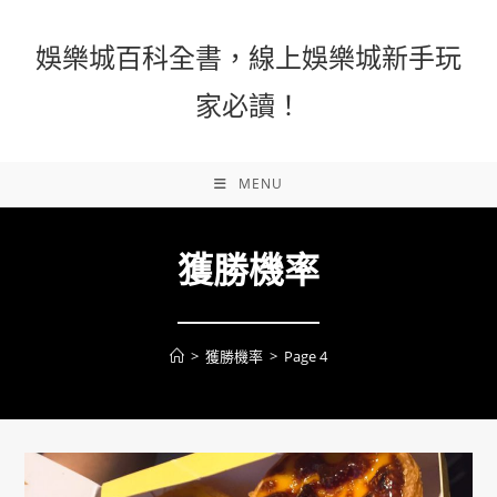
娛樂城百科全書，線上娛樂城新手玩
家必讀！
MENU
獲勝機率
>
獲勝機率
>
Page 4