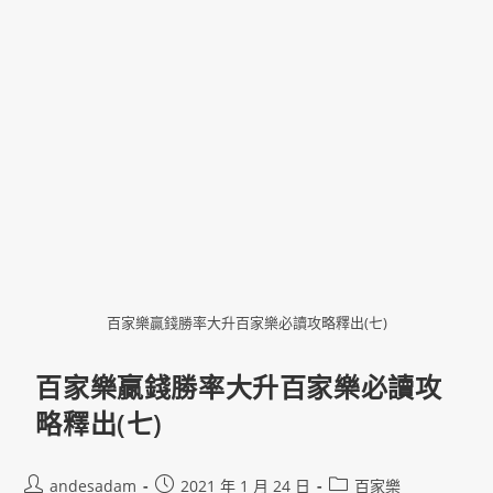
百家樂贏錢勝率大升百家樂必讀攻略釋出(七)
百家樂贏錢勝率大升百家樂必讀攻
略釋出(七)
andesadam
2021 年 1 月 24 日
百家樂