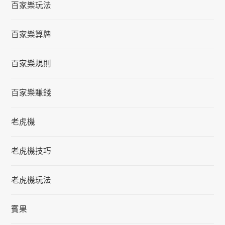
百家樂玩法
百家樂算牌
百家樂規則
百家樂賺錢
老虎機
老虎機技巧
老虎機玩法
賓果