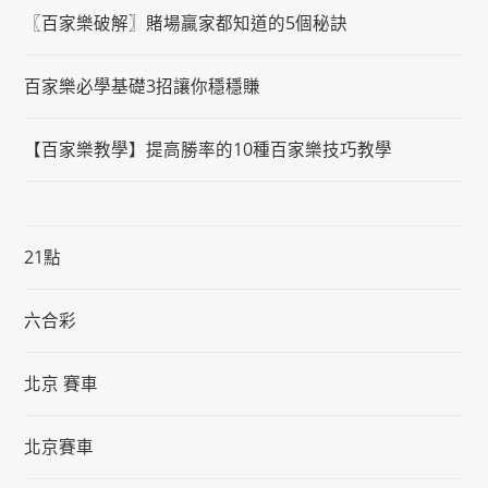
〖百家樂破解〗賭場贏家都知道的5個秘訣
百家樂必學基礎3招讓你穩穩賺
【百家樂教學】提高勝率的10種百家樂技巧教學
21點
六合彩
北京 賽車
北京賽車