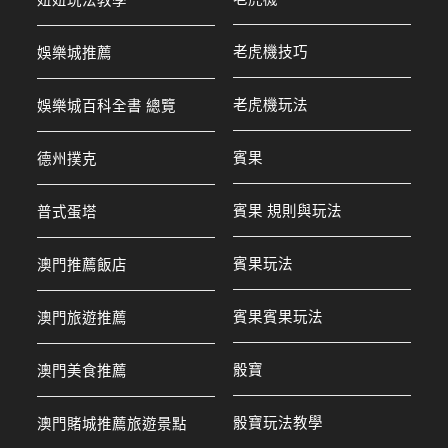
老虎機技巧
娛樂城推薦
老虎機玩法
娛樂城百科全書 總覽
賓果
德州撲克
賓果 規則與玩法
普式蛋塔
賓果玩法
澳門推薦飯店
賓果賓果玩法
澳門旅遊推薦
骰寶
澳門美食推薦
骰寶玩法教學
澳門賭城推薦旅遊景點