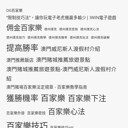
DG百家樂
“限制技巧法”，讓你玩電子老虎機贏多輸少| IWIN電子遊戲
佣金百家樂
德州撲克
德州撲克密技
德州撲克心法
德州撲克技巧
德州撲克教學
德州撲克機率
德州撲克玩法
德州撲克破解
提高勝率
澳門威尼斯人渡假村介紹
澳門賭城推薦旅遊景點
澳門推薦飯店
澳門賭城推薦旅遊景點-澳門威尼斯人渡假村介
紹
澳門賭場百家樂法定規章 - 百家樂教學指南
百家樂
獲勝機率
百家樂下注
百家樂心法
百家樂外掛
百家樂密技
百家樂技巧
百家樂技巧ptt