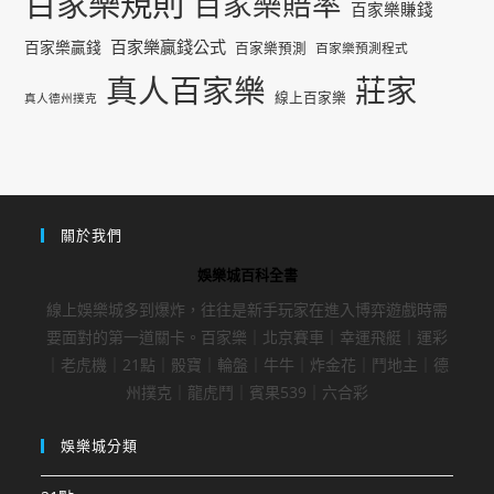
百家樂規則
百家樂賠率
百家樂賺錢
百家樂贏錢公式
百家樂贏錢
百家樂預測
百家樂預測程式
真人百家樂
莊家
線上百家樂
真人德州撲克
關於我們
娛樂城百科全書
線上娛樂城多到爆炸，往往是新手玩家在進入博弈遊戲時需
要面對的第一道關卡。百家樂｜北京賽車｜幸運飛艇｜運彩
｜老虎機｜21點｜骰寶｜輪盤｜牛牛｜炸金花｜鬥地主｜德
州撲克｜龍虎鬥｜賓果539｜六合彩
娛樂城分類