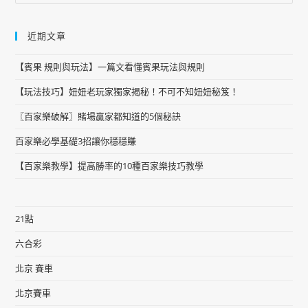
近期文章
【賓果 規則與玩法】一篇文看懂賓果玩法與規則
【玩法技巧】妞妞老玩家獨家揭秘！不可不知妞妞秘笈！
〖百家樂破解〗賭場贏家都知道的5個秘訣
百家樂必學基礎3招讓你穩穩賺
【百家樂教學】提高勝率的10種百家樂技巧教學
21點
六合彩
北京 賽車
北京賽車