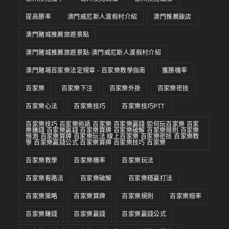
提高勝率
澳門威尼斯人渡假村介紹
澳門推薦飯店
澳門賭城推薦旅遊景點
澳門賭城推薦旅遊景點-澳門威尼斯人渡假村介紹
澳門賭場百家樂法定規章 - 百家樂教學指南
獲勝機率
百家樂
百家樂下注
百家樂外掛
百家樂密技
百家樂心法
百家樂技巧
百家樂技巧PTT
百家樂技巧 百家樂術語 百家樂 百家樂贏錢 如何玩百家樂 百家
樂賺錢 百家樂贏錢 百家樂算牌 百家樂破解 百家樂規則 百家樂
預測 百家樂算牌 百家樂玩法 線上百家樂 百家樂密技 百家樂教
學 百家樂贏錢公式 百家樂算牌 百家樂技巧 百家樂
百家樂教學
百家樂機率
百家樂玩法
百家樂看路法
百家樂破解
百家樂穩贏打法
百家樂策略
百家樂算牌
百家樂規則
百家樂賠率
百家樂賺錢
百家樂贏錢
百家樂贏錢公式