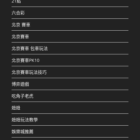
21點
六合彩
北京 賽車
北京賽車
北京賽車 包車玩法
北京賽車PK10
北京賽車玩法技巧
博弈遊戲
吃角子老虎
妞妞
妞妞玩法教學
娛樂城推薦