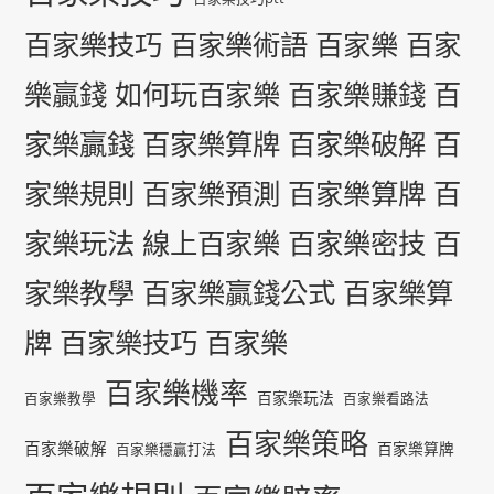
百家樂技巧 百家樂術語 百家樂 百家
樂贏錢 如何玩百家樂 百家樂賺錢 百
家樂贏錢 百家樂算牌 百家樂破解 百
家樂規則 百家樂預測 百家樂算牌 百
家樂玩法 線上百家樂 百家樂密技 百
家樂教學 百家樂贏錢公式 百家樂算
牌 百家樂技巧 百家樂
百家樂機率
百家樂玩法
百家樂教學
百家樂看路法
百家樂策略
百家樂破解
百家樂算牌
百家樂穩贏打法