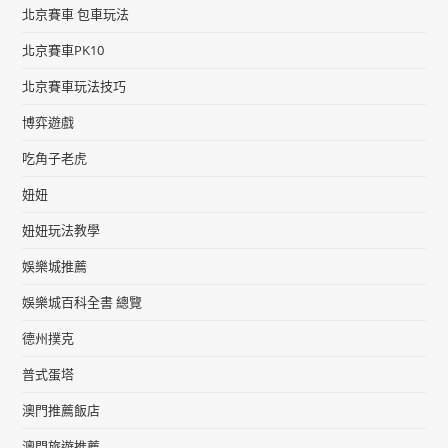
北京賽車 包車玩法
北京賽車PK10
北京賽車玩法技巧
博弈遊戲
吃角子老虎
妞妞
妞妞玩法教學
娛樂城推薦
娛樂城百科全書 總覽
德州撲克
普式蛋塔
澳門推薦飯店
澳門旅遊推薦