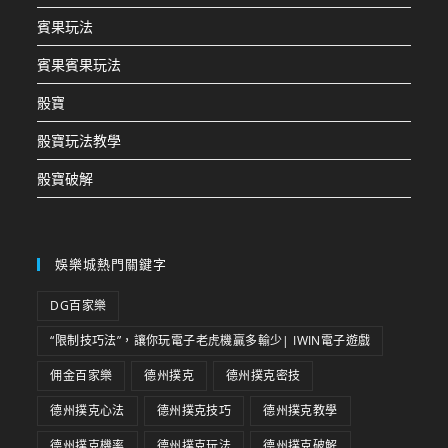
賓果玩法
賓果賓果玩法
骰寶
骰寶玩法教學
骰寶破解
娛樂城熱門關鍵字
DG百家樂
“限制技巧法”，讓你玩電子老虎機贏多輸少| IWIN電子遊戲
佣金百家樂
德州撲克
德州撲克密技
德州撲克心法
德州撲克技巧
德州撲克教學
德州撲克機率
德州撲克玩法
德州撲克破解