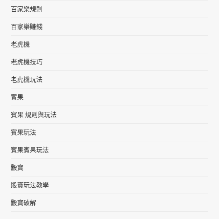
百家樂規則
百家樂賺錢
老虎機
老虎機技巧
老虎機玩法
賓果
賓果 規則與玩法
賓果玩法
賓果賓果玩法
骰寶
骰寶玩法教學
骰寶破解