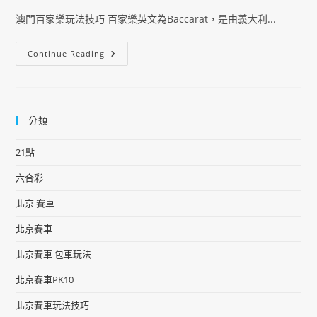
澳門百家樂玩法技巧 百家樂英文為Baccarat，是由義大利...
Continue Reading
分類
21點
六合彩
北京 賽車
北京賽車
北京賽車 包車玩法
北京賽車PK10
北京賽車玩法技巧