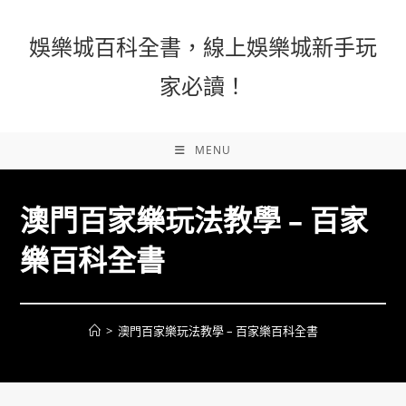
娛樂城百科全書，線上娛樂城新手玩
家必讀！
MENU
澳門百家樂玩法教學 – 百家
樂百科全書
>
澳門百家樂玩法教學 – 百家樂百科全書