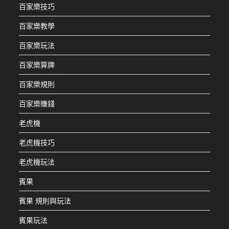
百家樂技巧
百家樂教學
百家樂玩法
百家樂算牌
百家樂規則
百家樂賺錢
老虎機
老虎機技巧
老虎機玩法
賓果
賓果 規則與玩法
賓果玩法