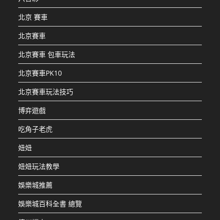
北京 賽車
北京賽車
北京賽車 包車玩法
北京賽車PK10
北京賽車玩法技巧
博弈遊戲
吃角子老虎
妞妞
妞妞玩法教學
娛樂城推薦
娛樂城百科全書 總覽