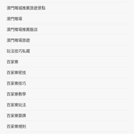
澳門賭城推薦旅遊景點
澳門賭場
澳門賭場推薦飯店
澳門賭場旅遊
玩法技巧私藏
百家樂
百家樂密技
百家樂技巧
百家樂教學
百家樂玩法
百家樂算牌
百家樂規則