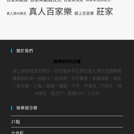
真人百家樂
莊家
線上百家樂
真人德州撲克
關於我們
娛樂城百科全書
線上娛樂城多到爆炸，往往是新手玩家在進入博弈遊戲時需
要面對的第一道關卡。百家樂｜北京賽車｜幸運飛艇｜運彩
｜老虎機｜21點｜骰寶｜輪盤｜牛牛｜炸金花｜鬥地主｜德
州撲克｜龍虎鬥｜賓果539｜六合彩
娛樂城分類
21點
六合彩