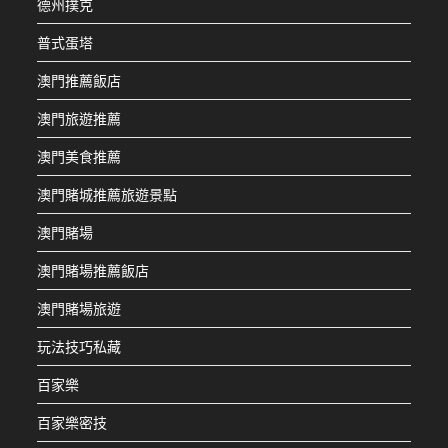
德州撲克
普式蛋塔
澳門推薦飯店
澳門旅遊推薦
澳門美食推薦
澳門賭城推薦旅遊景點
澳門賭場
澳門賭場推薦飯店
澳門賭場旅遊
玩法技巧私藏
百家樂
百家樂密技