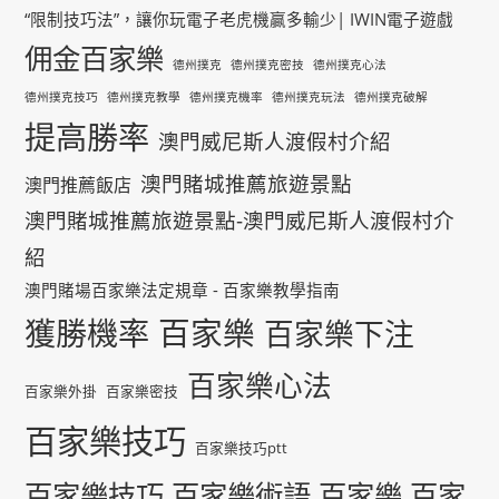
“限制技巧法”，讓你玩電子老虎機贏多輸少| IWIN電子遊戲
佣金百家樂
德州撲克
德州撲克密技
德州撲克心法
德州撲克技巧
德州撲克教學
德州撲克機率
德州撲克玩法
德州撲克破解
提高勝率
澳門威尼斯人渡假村介紹
澳門賭城推薦旅遊景點
澳門推薦飯店
澳門賭城推薦旅遊景點-澳門威尼斯人渡假村介
紹
澳門賭場百家樂法定規章 - 百家樂教學指南
百家樂
獲勝機率
百家樂下注
百家樂心法
百家樂外掛
百家樂密技
百家樂技巧
百家樂技巧ptt
百家樂技巧 百家樂術語 百家樂 百家