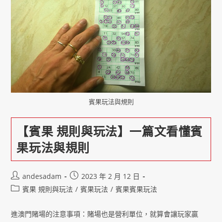
賓果玩法與規則
【賓果 規則與玩法】一篇文看懂賓
果玩法與規則
andesadam
2023 年 2 月 12 日
賓果 規則與玩法
/
賓果玩法
/
賓果賓果玩法
進澳門賭場的注意事項：賭場也是營利單位，就算會讓玩家贏