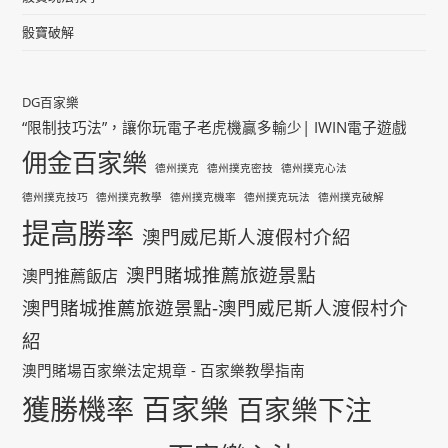
骰寶破解
DG百家樂
“限制技巧法”，讓你玩電子老虎機贏多輸少| IWIN電子遊戲
佣金百家樂
德州撲克
德州撲克密技
德州撲克心法
德州撲克技巧
德州撲克教學
德州撲克機率
德州撲克玩法
德州撲克破解
提高勝率
澳門威尼斯人渡假村介紹
澳門賭城推薦旅遊景點
澳門推薦飯店
澳門賭城推薦旅遊景點-澳門威尼斯人渡假村介
紹
澳門賭場百家樂法定規章 - 百家樂教學指南
百家樂
獲勝機率
百家樂下注