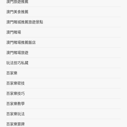
澳門旅遊推薦
澳門美食推薦
澳門賭城推薦旅遊景點
澳門賭場
澳門賭場推薦飯店
澳門賭場旅遊
玩法技巧私藏
百家樂
百家樂密技
百家樂技巧
百家樂教學
百家樂玩法
百家樂算牌