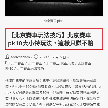
北京賽車 pk10
【北京賽車玩法技巧】北京賽車
pk10大小特玩法，這樣只賺不賠
andesadam
2021 年 2 月 6 日
北京賽車
/
北京 賽車
/
北京賽車 包車玩法
/
北京賽車
PK10
/
北京賽車玩法技巧
進澳門賭場的注意事項：賭場也是營利單位，就算會讓玩家贏
錢，但也不是100%讓你有勝算。以骰寶來說，如果押注的是比大
小，大家可能會想輸贏各50%，但實際上玩家握有的勝率可能只
有48%左右。所以如果是短期進賭場純娛樂的玩家們，運氣好贏
錢的話就會贏；除此之外，可能就要財力雄厚的人才有辦法在賭