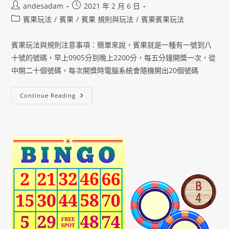
andesadam
2021 年 2 月 6 日
賓果玩法
/
賓果
/
賓果 規則與玩法
/
賓果賓果玩法
賓果玩法與規則注意事項：簡單來說，賓果就是一種有一號到八
十號的號碼，早上0905分到晚上2200分，每五分鐘開獎一次，從
中開二十個號碼，每次開獎時電腦系統會隨機開出20個號碼
Continue Reading