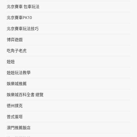
北京賽車 包車玩法
北京賽車PK10
北京賽車玩法技巧
博弈遊戲
吃角子老虎
妞妞
妞妞玩法教學
娛樂城推薦
娛樂城百科全書 總覽
德州撲克
普式蛋塔
澳門推薦飯店