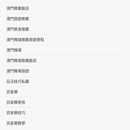
澳門推薦飯店
澳門旅遊推薦
澳門美食推薦
澳門賭城推薦旅遊景點
澳門賭場
澳門賭場推薦飯店
澳門賭場旅遊
玩法技巧私藏
百家樂
百家樂密技
百家樂技巧
百家樂教學