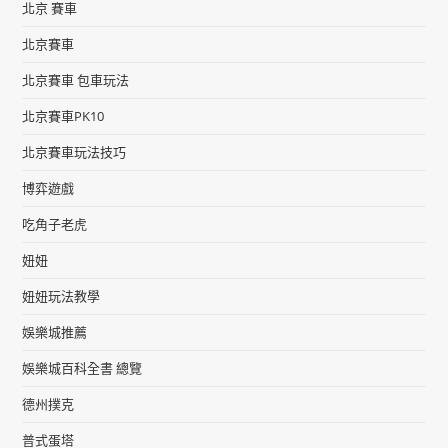
北京 賽車
北京賽車
北京賽車 包車玩法
北京賽車PK10
北京賽車玩法技巧
博弈遊戲
吃角子老虎
妞妞
妞妞玩法教學
娛樂城推薦
娛樂城百科全書 總覽
德州撲克
普式蛋塔