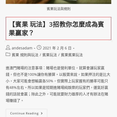
賓果玩法與規則
【賓果 玩法】3招教你怎麼成為賓
果贏家？
andesadam
2021 年 2 月 6 日
賓果 規則與玩法
/
賓果玩法
/
賓果賓果玩法
進澳門賭場的注意事項：賭場也是營利單位，就算會讓玩家贏
錢，但也不是100%讓你有勝算。以骰寶來說，如果押注的是比大
小，大家可能會想輸贏各50%，但實際上玩家握有的勝率可能只
有48%左右。所以如果是短期進賭場純娛樂的玩家們，運氣好贏
錢的話就會贏；除此之外，可能就要財力雄厚的人才有辦法在賭
場賺錢了。
Continue Reading