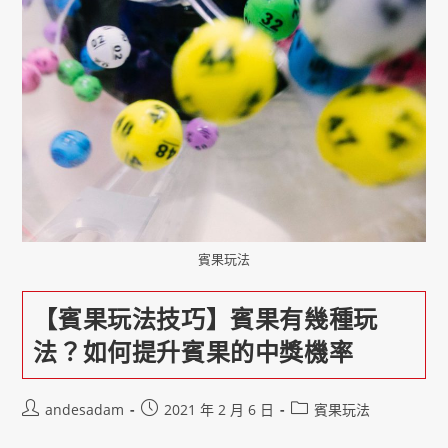
賓果玩法
【賓果玩法技巧】賓果有幾種玩
法？如何提升賓果的中獎機率
andesadam
2021 年 2 月 6 日
賓果玩法