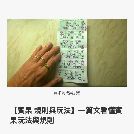
賓果玩法與規則
【賓果 規則與玩法】一篇文看懂賓
果玩法與規則