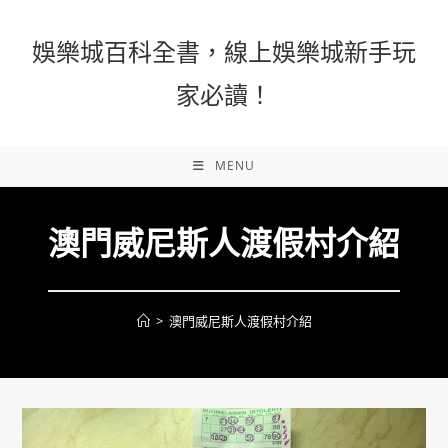
娛樂城百科全書，線上娛樂城新手玩
家必讀！
MENU
澳門威尼斯人渡假村介紹
>
澳門威尼斯人渡假村介紹