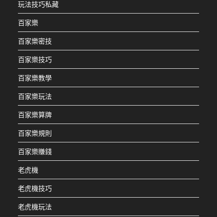
玩法技巧私藏
百家樂
百家樂密技
百家樂技巧
百家樂教學
百家樂玩法
百家樂算牌
百家樂規則
百家樂賺錢
老虎機
老虎機技巧
老虎機玩法