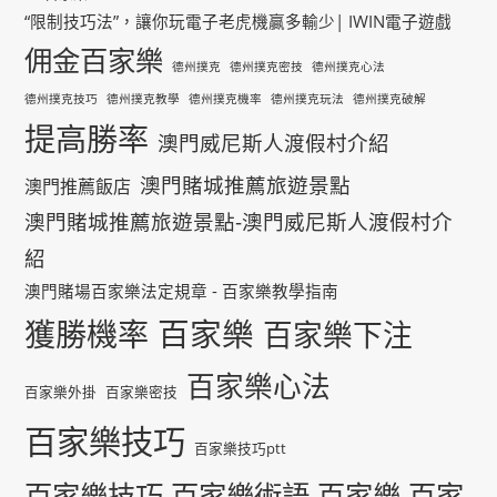
“限制技巧法”，讓你玩電子老虎機贏多輸少| IWIN電子遊戲
佣金百家樂
德州撲克
德州撲克密技
德州撲克心法
德州撲克技巧
德州撲克教學
德州撲克機率
德州撲克玩法
德州撲克破解
提高勝率
澳門威尼斯人渡假村介紹
澳門賭城推薦旅遊景點
澳門推薦飯店
澳門賭城推薦旅遊景點-澳門威尼斯人渡假村介
紹
澳門賭場百家樂法定規章 - 百家樂教學指南
百家樂
獲勝機率
百家樂下注
百家樂心法
百家樂外掛
百家樂密技
百家樂技巧
百家樂技巧ptt
百家樂技巧 百家樂術語 百家樂 百家