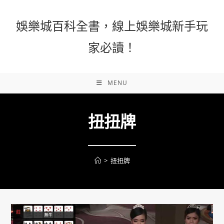
娛樂城百科全書，線上娛樂城新手玩
家必讀！
MENU
扭扭牌
>
扭扭牌