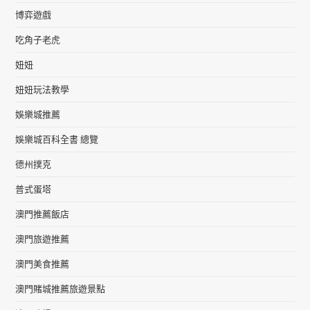
博弈遊戲
吃角子老虎
妞妞
妞妞玩法教學
娛樂城推薦
娛樂城百科全書 總覽
德州撲克
普式蛋塔
澳門推薦飯店
澳門旅遊推薦
澳門美食推薦
澳門賭城推薦旅遊景點