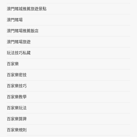
澳門賭城推薦旅遊景點
澳門賭場
澳門賭場推薦飯店
澳門賭場旅遊
玩法技巧私藏
百家樂
百家樂密技
百家樂技巧
百家樂教學
百家樂玩法
百家樂算牌
百家樂規則