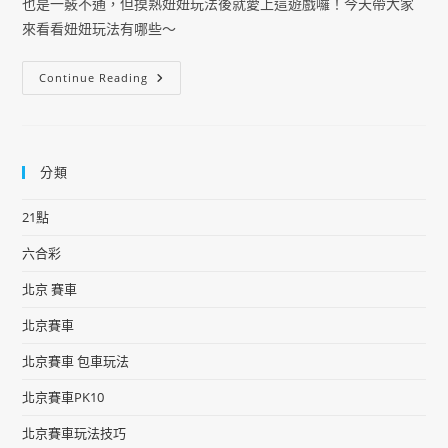
也是一竅不通，但摸熟妞妞玩法後就愛上這遊戲囉！今天帶大家
來看看妞妞玩法有哪些～
Continue Reading
分類
21點
六合彩
北京 賽車
北京賽車
北京賽車 包車玩法
北京賽車PK10
北京賽車玩法技巧