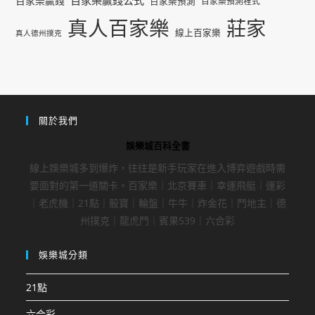
百家樂贏錢公式
百家樂贏錢
百家樂預測
百家樂預測程式
真人百家樂
莊家
線上百家樂
真人德州撲克
關於我們
娛樂城百科全書
線上娛樂城多到爆炸，往往是新手玩家在進入博弈遊戲時需
要面對的第一道關卡。百家樂｜北京賽車｜幸運飛艇｜運彩
｜老虎機｜21點｜骰寶｜輪盤｜牛牛｜炸金花｜鬥地主｜德
州撲克｜龍虎鬥｜賓果539｜六合彩
娛樂城分類
21點
六合彩