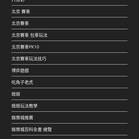
北京 賽車
北京賽車
北京賽車 包車玩法
北京賽車PK10
北京賽車玩法技巧
博弈遊戲
吃角子老虎
妞妞
妞妞玩法教學
娛樂城推薦
娛樂城百科全書 總覽