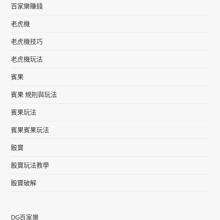
百家樂賺錢
老虎機
老虎機技巧
老虎機玩法
賓果
賓果 規則與玩法
賓果玩法
賓果賓果玩法
骰寶
骰寶玩法教學
骰寶破解
DG百家樂