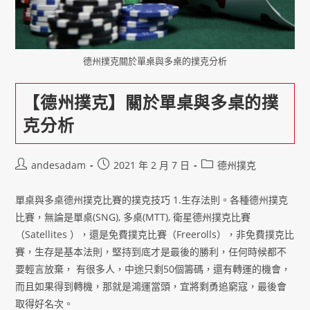
德州撲克關於單桌與多桌的撲克分析
【德州撲克】關於單桌與多桌的撲
克分析
andesadam
2021 年 2 月 7 日
德州撲克
單桌與多桌德州撲克比賽的撲克技巧 1.生存法則。各種德州撲克
比賽，無論是單桌(SNG), 多桌(MTT), 衛星德州撲克比賽
（Satellites ），還是免費撲克比賽（Freerolls），非免費撲克比
賽，生存是基本法則，堅持到底才是最後的勝利，任何時候都不
要輕言放棄， 有很多人，中途只剩50個籌碼，還有轉運的機會，
而且如果得到轉機，那就是鴻運當頭，宜將剩勇追窮寇，最後會
取得好名次。