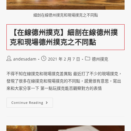
細剖在線德州撲克和現場撲克之不同點
【在線德州撲克】細剖在線德州撲
克和現場德州撲克之不同點
andesadam
2021 年 2 月 7 日
德州撲克
不得不知在線撲克和現場撲克差異點 最近打了不少的現場撲克，
發現了很多在線撲克和現場撲克的不同點，感覺很有意思，寫出
來和大家分享一下 第一點玩撲克能否觀察對方的表情
Continue Reading