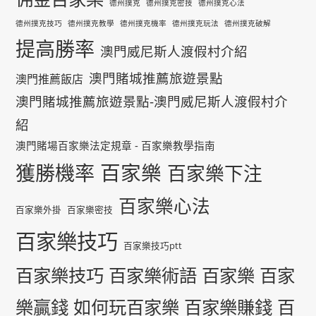
德州撲克
德州撲克密技
德州撲克心法
德州撲克技巧
德州撲克教學
德州撲克機率
德州撲克玩法
德州撲克破解
提高勝率
澳門威尼斯人渡假村介紹
澳門賭城推薦旅遊景點
澳門推薦飯店
澳門賭城推薦旅遊景點-澳門威尼斯人渡假村介
紹
澳門賭場百家樂法定規章 - 百家樂教學指南
百家樂
獲勝機率
百家樂下注
百家樂心法
百家樂外掛
百家樂密技
百家樂技巧
百家樂技巧ptt
百家樂技巧 百家樂術語 百家樂 百家
樂贏錢 如何玩百家樂 百家樂賺錢 百