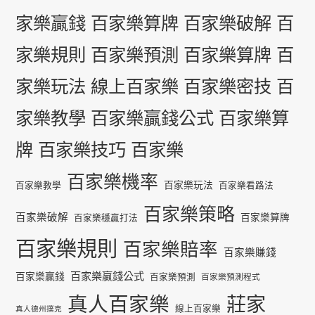
家樂贏錢 百家樂算牌 百家樂破解 百
家樂規則 百家樂預測 百家樂算牌 百
家樂玩法 線上百家樂 百家樂密技 百
家樂教學 百家樂贏錢公式 百家樂算
牌 百家樂技巧 百家樂
百家樂機率
百家樂玩法
百家樂教學
百家樂看路法
百家樂策略
百家樂破解
百家樂算牌
百家樂穩贏打法
百家樂規則
百家樂賠率
百家樂賺錢
百家樂贏錢公式
百家樂贏錢
百家樂預測
百家樂預測程式
真人百家樂
莊家
線上百家樂
真人德州撲克