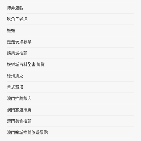
博弈遊戲
吃角子老虎
妞妞
妞妞玩法教學
娛樂城推薦
娛樂城百科全書 總覽
德州撲克
普式蛋塔
澳門推薦飯店
澳門旅遊推薦
澳門美食推薦
澳門賭城推薦旅遊景點