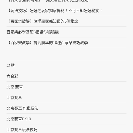
【玩法技巧】妞妞老玩家獨家揭秘！不可不知妞妞秘笈！
〖百家樂破解〗賭場贏家都知道的5個秘訣
百家樂必學基礎3招讓你穩穩賺
【百家樂教學】提高勝率的10種百家樂技巧教學
21點
六合彩
北京 賽車
北京賽車
北京賽車 包車玩法
北京賽車PK10
北京賽車玩法技巧