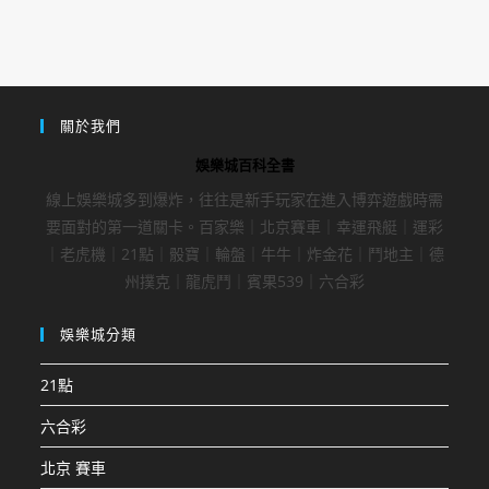
關於我們
娛樂城百科全書
線上娛樂城多到爆炸，往往是新手玩家在進入博弈遊戲時需
要面對的第一道關卡。百家樂｜北京賽車｜幸運飛艇｜運彩
｜老虎機｜21點｜骰寶｜輪盤｜牛牛｜炸金花｜鬥地主｜德
州撲克｜龍虎鬥｜賓果539｜六合彩
娛樂城分類
21點
六合彩
北京 賽車