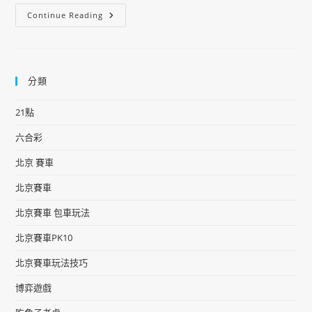
Continue Reading
分類
21點
六合彩
北京 賽車
北京賽車
北京賽車 包車玩法
北京賽車PK10
北京賽車玩法技巧
博弈遊戲