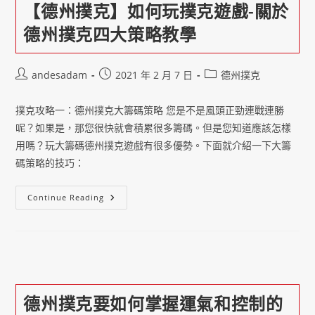
【德州撲克】如何玩撲克遊戲-關於
德州撲克四大策略教學
andesadam
2021 年 2 月 7 日
德州撲克
撲克攻略一：德州撲克大籌碼策略 您是不是風頭正勁連戰連勝
呢？如果是，那您很快就會積累很多籌碼。但是您知道應該怎樣
用嗎？玩大籌碼德州撲克遊戲有很多優勢。下面就介紹一下大籌
碼策略的技巧：
Continue Reading
德州撲克要如何掌握運氣和控制的