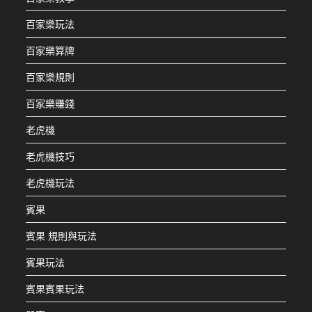
百家樂玩法
百家樂算牌
百家樂規則
百家樂賺錢
老虎機
老虎機技巧
老虎機玩法
賓果
賓果 規則與玩法
賓果玩法
賓果賓果玩法