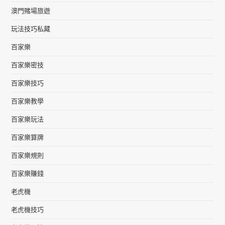
澳門賭場旅遊
玩法技巧私藏
百家樂
百家樂密技
百家樂技巧
百家樂教學
百家樂玩法
百家樂算牌
百家樂規則
百家樂賺錢
老虎機
老虎機技巧