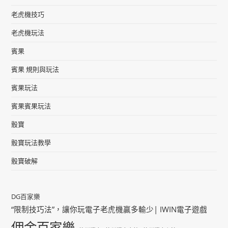
老虎機技巧
老虎機玩法
賓果
賓果 規則與玩法
賓果玩法
賓果賓果玩法
骰寶
骰寶玩法教學
骰寶破解
DG百家樂
“限制技巧法”，讓你玩電子老虎機贏多輸少| IWIN電子遊戲
佣金百家樂