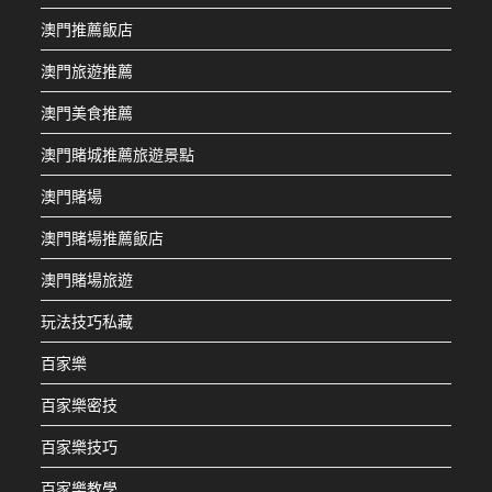
澳門推薦飯店
澳門旅遊推薦
澳門美食推薦
澳門賭城推薦旅遊景點
澳門賭場
澳門賭場推薦飯店
澳門賭場旅遊
玩法技巧私藏
百家樂
百家樂密技
百家樂技巧
百家樂教學