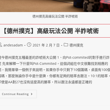
德州撲克高級玩法公開 半詐唬術
【德州撲克】高級玩法公開 半詐唬術
andesadam
2021 年 2 月 7 日
德州撲克
現今德州撲克五種最差的詐唬術大公開 1、向Pot-commited的對手進行詐
唬 先來解釋一下什麼叫Pot-Commited，這個詞組在中文很難找到相應的
詞，我簡單舉一個例子來說明。如果你手中只剩下10個籌碼，桌面有100
籌碼，那麼無論你手中是什麼牌，你都有足夠的賠率去跟注。10:1的賠率
即使是AA對27也沒有這麼高的勝率，所以跟注永遠都是正確的
Continue Reading