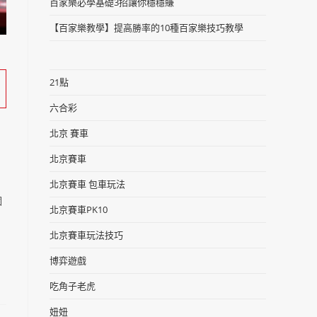
百家樂必學基礎3招讓你穩穩賺
【百家樂教學】提高勝率的10種百家樂技巧教學
21點
六合彩
北京 賽車
北京賽車
北京賽車 包車玩法
個
北京賽車PK10
，
北京賽車玩法技巧
博弈遊戲
吃角子老虎
妞妞