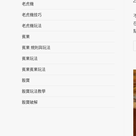
老虎機
老虎機技巧
老虎機玩法
賓果
賓果 規則與玩法
賓果玩法
賓果賓果玩法
骰寶
骰寶玩法教學
骰寶破解