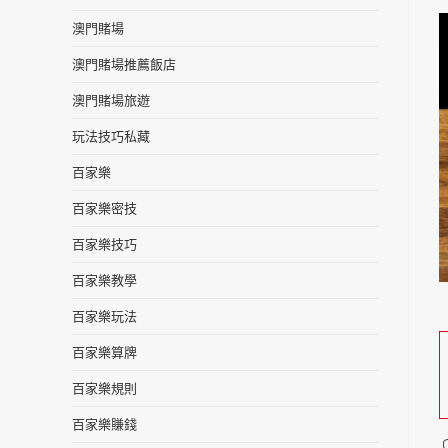
澳門賭場
澳門賭場推薦飯店
澳門賭場旅遊
玩法技巧私藏
百家樂
百家樂密技
百家樂技巧
百家樂教學
百家樂玩法
百家樂算牌
百家樂規則
百家樂賺錢