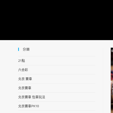
分類
21點
六合彩
北京 賽車
北京賽車
北京賽車 包車玩法
北京賽車PK10