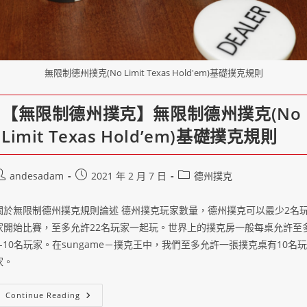
無限制德州撲克(No Limit Texas Hold'em)基礎撲克規則
【無限制德州撲克】無限制德州撲克(No
Limit Texas Hold’em)基礎撲克規則
andesadam
2021 年 2 月 7 日
德州撲克
關於無限制德州撲克規則論述 德州撲克玩家數量，德州撲克可以最少2名
家開始比賽，至多允許22名玩家一起玩。世界上的撲克房一般每桌允許至
9-10名玩家。在sungame－撲克王中，我們至多允許一張撲克桌有10名玩
家。
Continue Reading