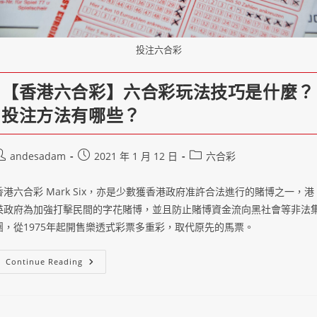
投注六合彩
【香港六合彩】六合彩玩法技巧是什麼？
投注方法有哪些？
andesadam
2021 年 1 月 12 日
六合彩
香港六合彩 Mark Six，亦是少數獲香港政府准許合法進行的賭博之一，港
英政府為加強打擊民間的字花賭博，並且防止賭博資金流向黑社會等非法
團，從1975年起開售樂透式彩票多重彩，取代原先的馬票。
Continue Reading