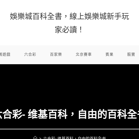
娛樂城百科全書，線上娛樂城新手玩
家必讀！
薦遊戲
六合彩
百家樂
北京賽車
賓果
骰寶
六合彩- 维基百科，自由的百科全
>
六合彩- 维基百科，自由的百科全书