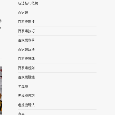
玩法技巧私藏
百家樂
港
百家樂密技
跟
百家樂技巧
百家樂教學
百家樂玩法
百家樂算牌
百家樂規則
百家樂賺錢
老虎機
老虎機技巧
老虎機玩法
賓果