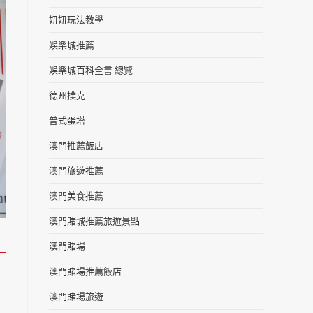
妞妞玩法教學
娛樂城推薦
娛樂城百科全書 總覽
德州撲克
普式蛋塔
澳門推薦飯店
澳門旅遊推薦
澳門美食推薦
澳門賭城推薦旅遊景點
澳門賭場
澳門賭場推薦飯店
澳門賭場旅遊