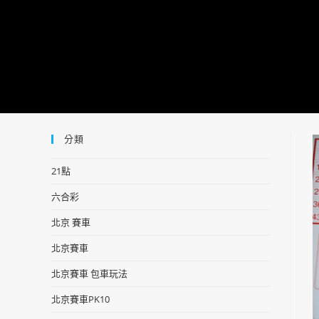
分類
21點
六合彩
北京 賽車
北京賽車
北京賽車 包車玩法
北京賽車PK10