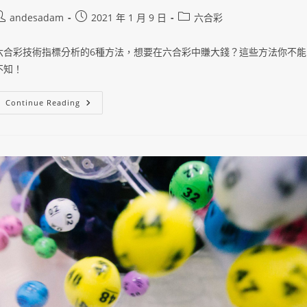
andesadam
2021 年 1 月 9 日
六合彩
六合彩技術指標分析的6種方法，想要在六合彩中賺大錢？這些方法你不能
不知！
Continue Reading