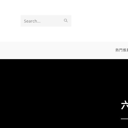
Search
this
website
熱門推