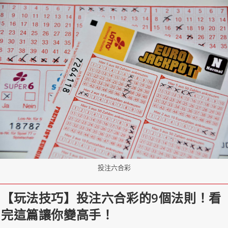
投注六合彩
【玩法技巧】投注六合彩的9個法則！看
完這篇讓你變高手！