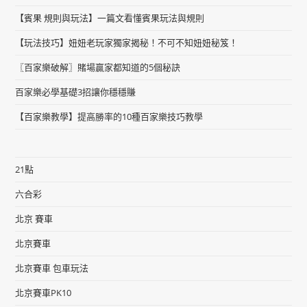
【賓果 規則與玩法】一篇文看懂賓果玩法與規則
【玩法技巧】妞妞老玩家獨家揭秘！不可不知妞妞秘笈！
〖百家樂破解〗賭場贏家都知道的5個秘訣
百家樂必學基礎3招讓你穩穩賺
【百家樂教學】提高勝率的10種百家樂技巧教學
21點
六合彩
北京 賽車
北京賽車
北京賽車 包車玩法
北京賽車PK10