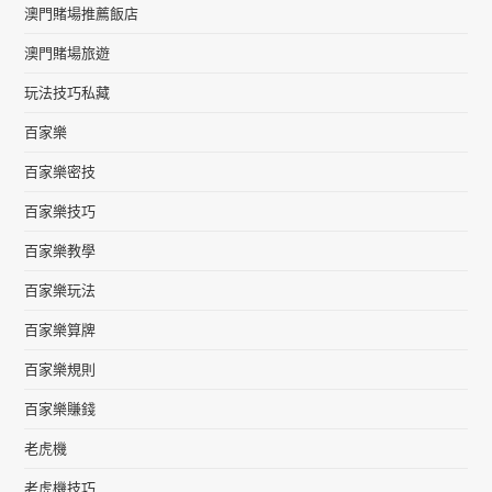
澳門賭場推薦飯店
澳門賭場旅遊
玩法技巧私藏
百家樂
百家樂密技
百家樂技巧
百家樂教學
百家樂玩法
百家樂算牌
百家樂規則
百家樂賺錢
老虎機
老虎機技巧