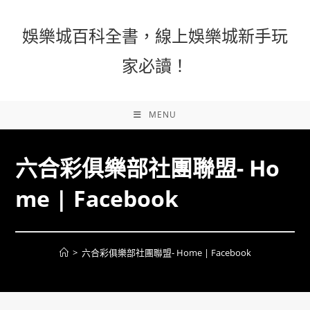
娛樂城百科全書，線上娛樂城新手玩
家必讀！
MENU
六合彩俱樂部社團聯盟- Ho
me | Facebook
>
六合彩俱樂部社團聯盟- Home | Facebook