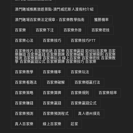
澳門賭城推薦旅遊景點-澳門威尼斯人渡假村介紹
澳門賭場百家樂法定規章 - 百家樂教學指南
獲勝機率
百家樂
百家樂下注
百家樂外掛
百家樂密技
百家樂心法
百家樂技巧
百家樂技巧PTT
百家樂技巧 百家樂術語 百家樂 百家樂贏錢 如何玩百家樂 百家
樂賺錢 百家樂贏錢 百家樂算牌 百家樂破解 百家樂規則 百家樂
預測 百家樂算牌 百家樂玩法 線上百家樂 百家樂密技 百家樂教
學 百家樂贏錢公式 百家樂算牌 百家樂技巧 百家樂
百家樂教學
百家樂機率
百家樂玩法
百家樂看路法
百家樂破解
百家樂穩贏打法
百家樂策略
百家樂算牌
百家樂規則
百家樂賠率
百家樂賺錢
百家樂贏錢
百家樂贏錢公式
百家樂預測
百家樂預測程式
真人德州撲克
真人百家樂
線上百家樂
莊家