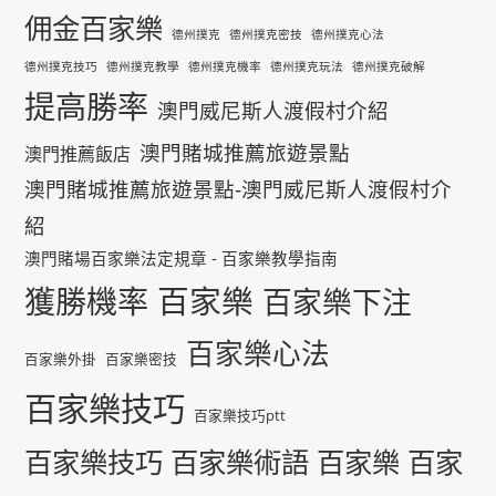
佣金百家樂
德州撲克
德州撲克密技
德州撲克心法
德州撲克技巧
德州撲克教學
德州撲克機率
德州撲克玩法
德州撲克破解
提高勝率
澳門威尼斯人渡假村介紹
澳門賭城推薦旅遊景點
澳門推薦飯店
澳門賭城推薦旅遊景點-澳門威尼斯人渡假村介
紹
澳門賭場百家樂法定規章 - 百家樂教學指南
百家樂
獲勝機率
百家樂下注
百家樂心法
百家樂外掛
百家樂密技
百家樂技巧
百家樂技巧ptt
百家樂技巧 百家樂術語 百家樂 百家