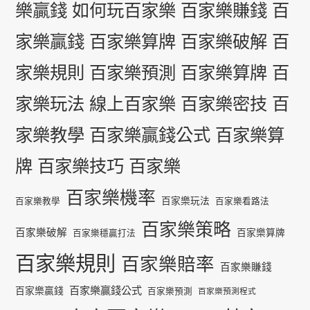
樂贏錢 如何玩百家樂 百家樂賺錢 百
家樂贏錢 百家樂算牌 百家樂破解 百
家樂規則 百家樂預測 百家樂算牌 百
家樂玩法 線上百家樂 百家樂密技 百
家樂教學 百家樂贏錢公式 百家樂算
牌 百家樂技巧 百家樂
百家樂機率
百家樂玩法
百家樂教學
百家樂看路法
百家樂策略
百家樂破解
百家樂算牌
百家樂穩贏打法
百家樂規則
百家樂賠率
百家樂賺錢
百家樂贏錢公式
百家樂贏錢
百家樂預測
百家樂預測程式