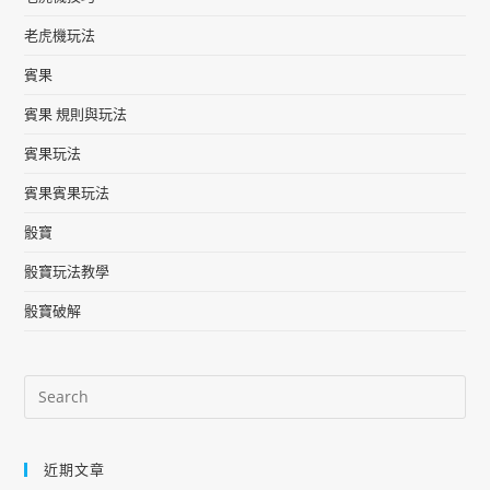
老虎機玩法
賓果
賓果 規則與玩法
賓果玩法
賓果賓果玩法
骰寶
骰寶玩法教學
骰寶破解
近期文章