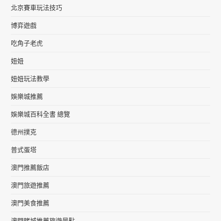
北京賽車玩法技巧
博弈遊戲
吃角子老虎
妞妞
妞妞玩法教學
娛樂城推薦
娛樂城百科全書 總覽
德州撲克
普式蛋塔
澳門推薦飯店
澳門旅遊推薦
澳門美食推薦
澳門賭城推薦旅遊景點