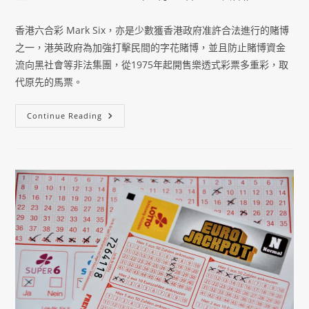
香港六合彩 Mark Six，亦是少數獲香港政府准許合法進行的賭博
之一，港英政府為加強打擊民間的字花賭博，並且防止賭博資金
流向黑社會等非法集團，從1975年起開售樂透式彩票多重彩，取
代原先的馬票。
Continue Reading