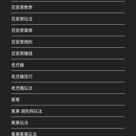
百家樂教學
百家樂玩法
百家樂算牌
百家樂規則
百家樂賺錢
老虎機
老虎機技巧
老虎機玩法
賓果
賓果 規則與玩法
賓果玩法
賓果賓果玩法