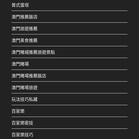
普式蛋塔
澳門推薦飯店
澳門旅遊推薦
澳門美食推薦
澳門賭城推薦旅遊景點
澳門賭場
澳門賭場推薦飯店
澳門賭場旅遊
玩法技巧私藏
百家樂
百家樂密技
百家樂技巧