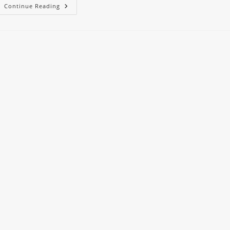
Continue Reading