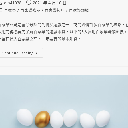
eta41038
2021 年 4 月 10 日
百家樂
/
百家樂密技
/
百家樂技巧
/
百家樂賺錢
百家樂無疑是當今最熱門的博奕遊戲之一。訪間流傳許多百家樂的攻略，
採用前務必要先了解百家樂的遊戲本質，以下的5大實用百家樂賺錢密技，
建議在進入百家樂之前，一定要有的基本知識。
Continue Reading