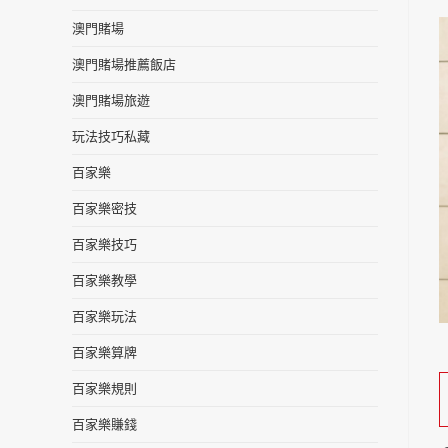
澳門賭場
澳門賭場推薦飯店
澳門賭場旅遊
玩法技巧私藏
百家樂
百家樂密技
百家樂技巧
百家樂教學
百家樂玩法
百家樂算牌
百家樂規則
百家樂賺錢